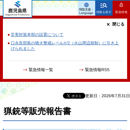
鹿児島県
閲覧支援・
情報を探す
緊急情報
Language
閉じる
災害対策本部の設置について
口永良部島の噴火警戒レベルが2（火山周辺規制）に引き上
げられました
緊急情報一覧
緊急情報RSS
更新日：2026年7月31日
猟銃等販売報告書