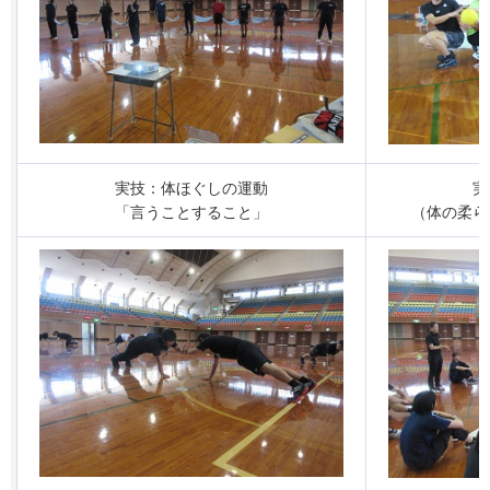
実技：体ほぐしの運動
実
「言うことすること」
（体の柔ら