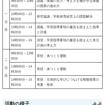
9時30分～10時
講義：保健の見方・考え方を働かせる保健
30分
の授業の進め方
一
10時40分～12
研究協議：学校体育経営上の課題解決
時20分
日
13時20分～14
講義：学習指導要領の趣旨を踏まえた指導
目
時20分
と評価
14時30分～16
演習：学習指導要領の趣旨を踏まえた単元
時00分
計画の考え方
9時30分～12時
実技：体つくり運動
00分
二
13時00分～14
日
実技：体つくり運動
時30分
目
14時40分～16
実技：主体的な学びにつなげる模擬授業の
時20分
考案・発表
活動の様子