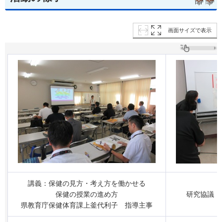
画面サイズで表示
講義：保健の見方・考え方を働かせる
保健の授業の進め方
研究協議：
県教育庁保健体育課上釜代利子
指
導主事