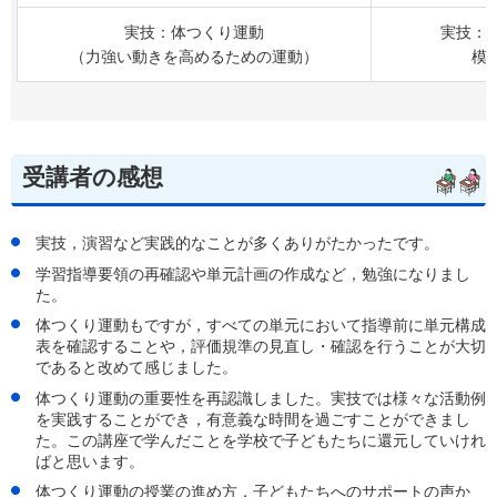
実技：体つくり運動
実技：
（力強い動きを高めるための運動）
模
受講者の感想
実技，演習など実践的なことが多くありがたかったです。
学習指導要領の再確認や単元計画の作成など，勉強になりまし
た。
体つくり運動もですが，すべての単元において指導前に単元構成
表を確認することや，評価規準の見直し・確認を行うことが大切
であると改めて感じました。
体つくり運動の重要性を再認識しました。実技では様々な活動例
を実践することができ，有意義な時間を過ごすことができまし
た。この講座で学んだことを学校で子どもたちに還元していけれ
ばと思います。
体つくり運動の授業の進め方，子どもたちへのサポートの声か