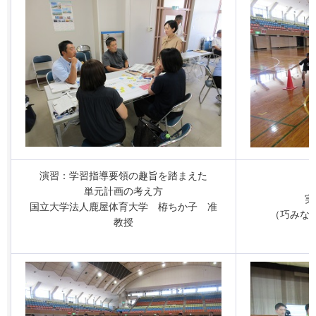
演習：学習指導要領の趣旨を踏まえた
単元計画の考え方
実
国立大学法人鹿屋体育大学
栫
ちか子
准
（巧みな
教授