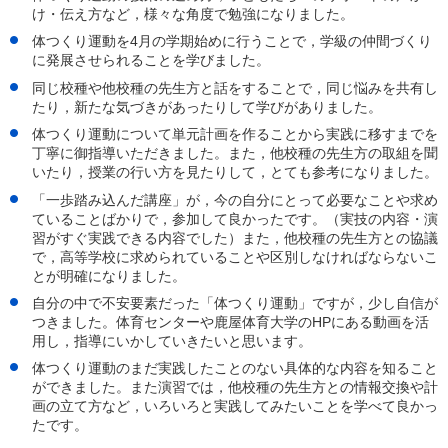
け・伝え方など，様々な角度で勉強になりました。
体つくり運動を4月の学期始めに行うことで，学級の仲間づくり
に発展させられることを学びました。
同じ校種や他校種の先生方と話をすることで，同じ悩みを共有し
たり，新たな気づきがあったりして学びがありました。
体つくり運動について単元計画を作ることから実践に移すまでを
丁寧に御指導いただきました。また，他校種の先生方の取組を聞
いたり，授業の行い方を見たりして，とても参考になりました。
「一歩踏み込んだ講座」が，今の自分にとって必要なことや求め
ていることばかりで，参加して良かったです。（実技の内容・演
習がすぐ実践できる内容でした）また，他校種の先生方との協議
で，高等学校に求められていることや区別しなければならないこ
とが明確になりました。
自分の中で不安要素だった「体つくり運動」ですが，少し自信が
つきました。体育センターや鹿屋体育大学のHPにある動画を活
用し，指導にいかしていきたいと思います。
体つくり運動のまだ実践したことのない具体的な内容を知ること
ができました。また演習では，他校種の先生方との情報交換や計
画の立て方など，いろいろと実践してみたいことを学べて良かっ
たです。