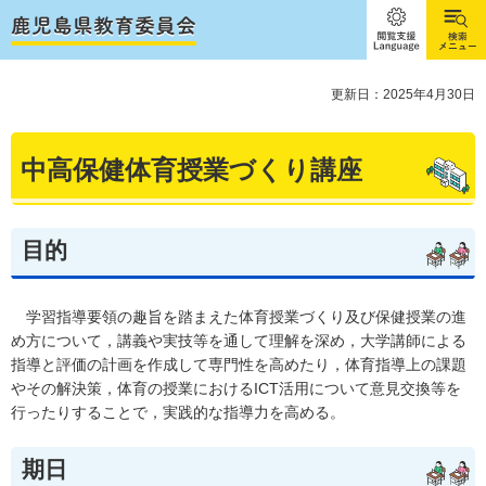
閲覧支
検索メ
援
ニュー
Language
更新日：2025年4月30日
中高保健体育授業づくり講座
目的
学
習指導要領の趣旨を踏まえた体育授業づくり及び保健授業の進
め方について，講義や実技等を通して理解を深め，大学講師による
指導と評価の計画を作成して専門性を高めたり，体育指導上の課題
やその解決策，体育の授業におけるICT活用について意見交換等を
行ったりすることで，実践的な指導力を高める。
期日