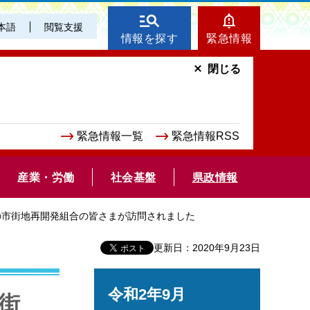
本語
閲覧支援
情報を探す
緊急情報
閉じる
緊急情報一覧
緊急情報RSS
産業・労働
社会基盤
県政情報
街区の市街地再開発組合の皆さまが訪問されました
更新日：2020年9月23日
令和2年9月
番街