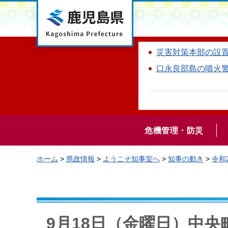
鹿児島県
災害対策本部の設
口永良部島の噴火
危機管理・防災
ホーム
>
県政情報
>
ようこそ知事室へ
>
知事の動き
>
令和
9月18日（金曜日）中央