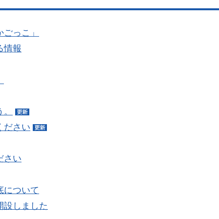
かごっこ」
る情報
！
う。
ください
ださい
底について
開設しました