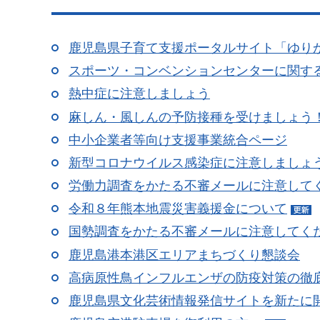
鹿児島県子育て支援ポータルサイト「ゆり
スポーツ・コンベンションセンターに関す
熱中症に注意しましょう
麻しん・風しんの予防接種を受けましょう
中小企業者等向け支援事業統合ページ
新型コロナウイルス感染症に注意しましょ
労働力調査をかたる不審メールに注意して
令和８年熊本地震災害義援金について
国勢調査をかたる不審メールに注意してく
鹿児島港本港区エリアまちづくり懇談会
高病原性鳥インフルエンザの防疫対策の徹
鹿児島県文化芸術情報発信サイトを新たに