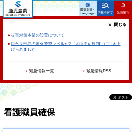
鹿児島県
閲覧支援・
情報を探す
緊急情報
Language
閉じる
災害対策本部の設置について
口永良部島の噴火警戒レベルが2（火山周辺規制）に引き上
げられました
緊急情報一覧
緊急情報RSS
看護職員確保