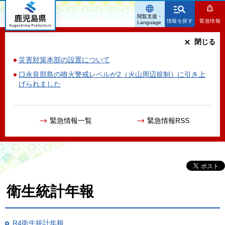
鹿児島県
閲覧支援・
情報を探す
緊急情報
Language
閉じる
災害対策本部の設置について
口永良部島の噴火警戒レベルが2（火山周辺規制）に引き上
げられました
緊急情報一覧
緊急情報RSS
衛生統計年報
R4衛生統計年報