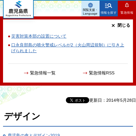
鹿児島県
閲覧支援・
情報を探す
緊急情報
Language
閉じる
災害対策本部の設置について
口永良部島の噴火警戒レベルが2（火山周辺規制）に引き上
げられました
緊急情報一覧
緊急情報RSS
更新日：2014年5月28日
デザイン
鹿児島の食とデザイン2019