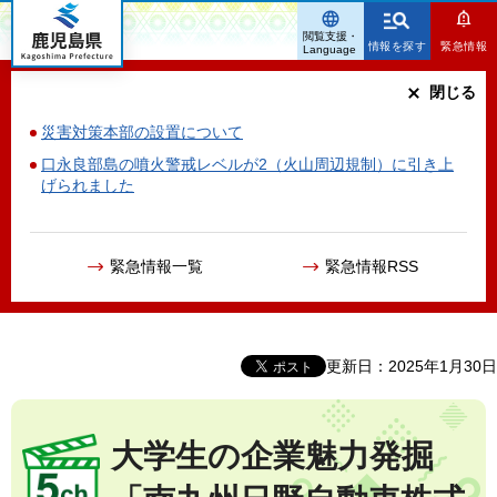
鹿児島県
閲覧支援・
情報を探す
緊急情報
Language
閉じる
災害対策本部の設置について
口永良部島の噴火警戒レベルが2（火山周辺規制）に引き上
げられました
緊急情報一覧
緊急情報RSS
更新日：2025年1月30日
大学生の企業魅力発掘