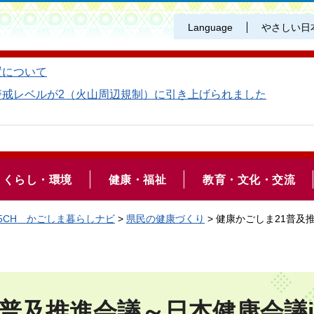
Language
やさしい日
置について
警戒レベルが2（火山周辺規制）に引き上げられました
くらし・環境
健康・福祉
教育・文化・交流
5CH かごしま暮らしナビ
>
県民の健康づくり
> 健康かごしま21普及
1普及推進会議～日本健康会議i