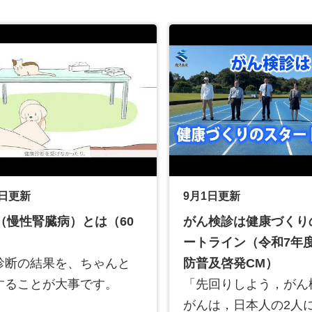
9日更新
9月1日更新
D（慢性腎臓病）とは（60
がん検診は健康づくり
ートライン（令和7年
診断の結果を、ちゃんと
防普及啓発CM）
することが大事です。
「先回りしよう，がん
がんは，日本人の2人