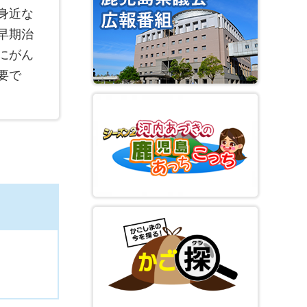
身近な
早期治
にがん
要で