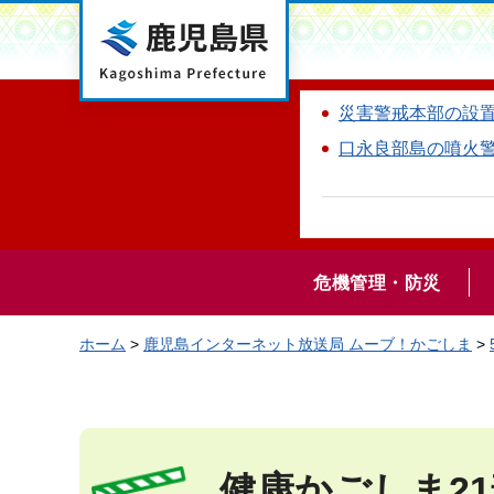
鹿児島県
災害警戒本部の設
口永良部島の噴火
危機管理・防災
ホーム
>
鹿児島インターネット放送局 ムーブ！かごしま
>
健康かごしま2