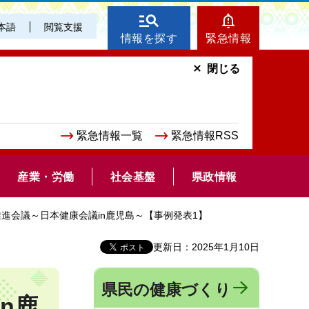
本語
閲覧支援
情報を探す
緊急情報
閉じる
緊急情報一覧
緊急情報RSS
産業・労働
社会基盤
県政情報
推進会議～日本健康会議in鹿児島～【事例発表1】
更新日：2025年1月10日
県民の健康づくり
n鹿