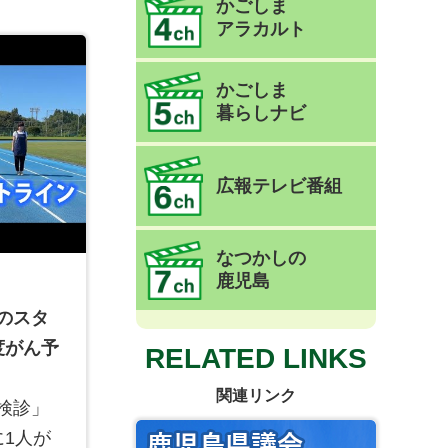
かごしま
アラカルト
かごしま
暮らしナビ
広報テレビ番組
なつかしの
鹿児島
のスタ
度がん予
RELATED LINKS
関連リンク
検診」
に1人が