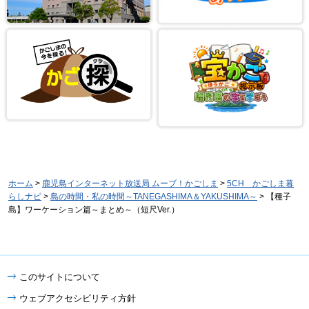
ホーム
>
鹿児島インターネット放送局 ムーブ！かごしま
>
5CH かごしま暮
らしナビ
>
島の時間・私の時間～TANEGASHIMA＆YAKUSHIMA～
> 【種子
島】ワーケーション篇～まとめ～（短尺Ver.）
このサイトについて
ウェブアクセシビリティ方針