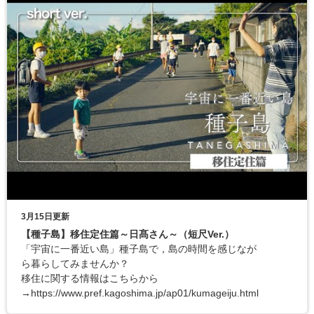
3月15日更新
【種子島】移住定住篇～日髙さん～（短尺Ver.）
「宇宙に一番近い島」種子島で，島の時間を感じなが
ら暮らしてみませんか？
移住に関する情報はこちらから
→https://www.pref.kagoshima.jp/ap01/kumageiju.html