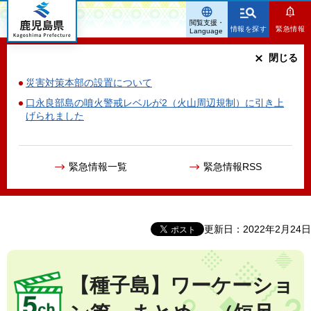
鹿児島県
閲覧支援・
情報を探す
緊急情報
Language
閉じる
災害対策本部の設置について
口永良部島の噴火警戒レベルが2（火山周辺規制）に引き上
げられました
緊急情報一覧
緊急情報RSS
更新日：2022年2月24日
【種子島】ワーケーショ