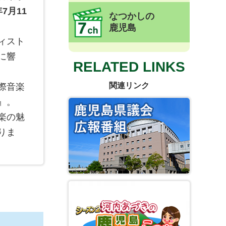
7月11
なつかしの
鹿児島
ィスト
に響
RELATED LINKS
関連リンク
際音楽
』。
楽の魅
りま