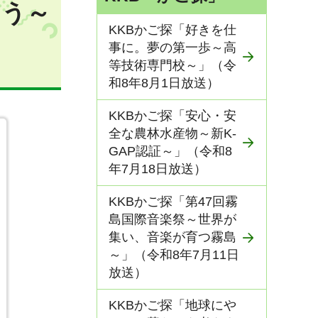
よう～
KKBかご探「好きを仕
）
事に。夢の第一歩～高
等技術専門校～」（令
和8年8月1日放送）
KKBかご探「安心・安
全な農林水産物～新K-
GAP認証～」（令和8
年7月18日放送）
KKBかご探「第47回霧
島国際音楽祭～世界が
集い、音楽が育つ霧島
～」（令和8年7月11日
放送）
KKBかご探「地球にや