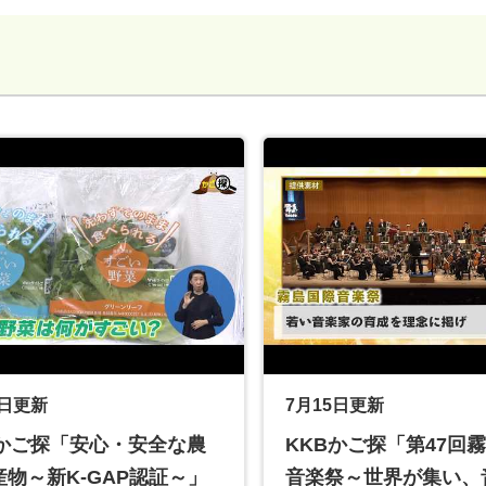
4日更新
7月15日更新
Bかご探「安心・安全な農
KKBかご探「第47回
産物～新K-GAP認証～」
音楽祭～世界が集い、