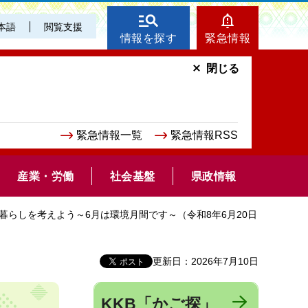
本語
閲覧支援
情報を探す
緊急情報
閉じる
緊急情報一覧
緊急情報RSS
産業・労働
社会基盤
県政情報
い暮らしを考えよう～6月は環境月間です～（令和8年6月20日
更新日：2026年7月10日
KKB「かご探」