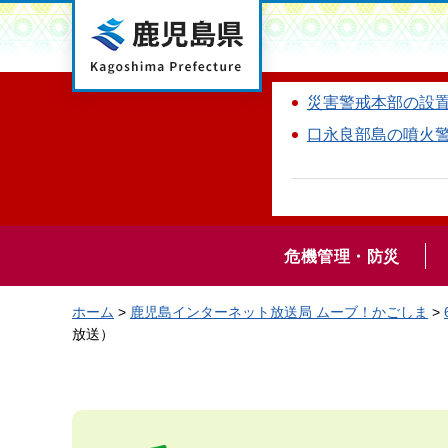
鹿児島県
災害警戒本部の設
口永良部島の噴火
危機管理・防災
ホーム
>
鹿児島インターネット放送局 ムーブ！かごしま
>
放送）