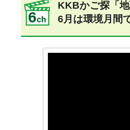
KKBかご探「
6月は環境月間で