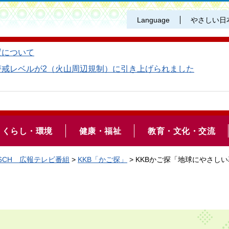
Language
やさしい日
置について
警戒レベルが2（火山周辺規制）に引き上げられました
くらし・環境
健康・福祉
教育・文化・交流
6CH 広報テレビ番組
>
KKB「かご探」
> KKBかご探「地球にやさし