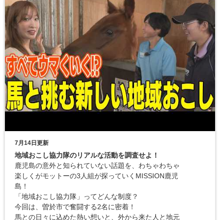
7月14日更新
地域おこし協力隊のリアルな活動を調査せよ！
鹿児島の意外と知られていない話題を、わちゃわちゃ
楽しくがモットーの3人組が探っていくMISSION鹿児
島！
「地域おこし協力隊」ってどんな制度？
今回は、曽於市で奮闘する2名に密着！
馬との日々に込めた熱い想いと、外から来た人と地元