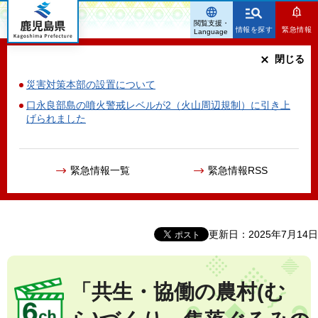
鹿児島県
閲覧支援・
情報を探す
緊急情報
Language
閉じる
災害対策本部の設置について
口永良部島の噴火警戒レベルが2（火山周辺規制）に引き上
げられました
緊急情報一覧
緊急情報RSS
更新日：2025年7月14日
「共生・協働の農村(む