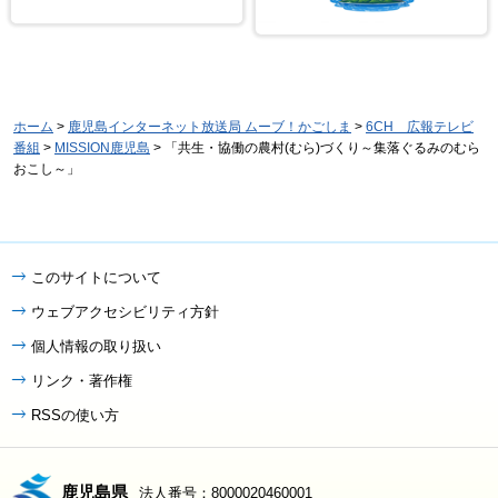
ホーム
>
鹿児島インターネット放送局 ムーブ！かごしま
>
6CH 広報テレビ
番組
>
MISSION鹿児島
> 「共生・協働の農村(むら)づくり～集落ぐるみのむら
おこし～」
このサイトについて
ウェブアクセシビリティ方針
個人情報の取り扱い
リンク・著作権
RSSの使い方
鹿児島県
法人番号：8000020460001