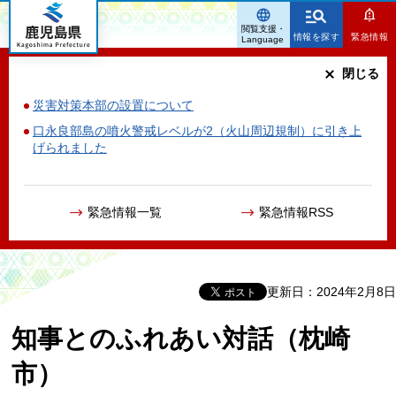
鹿児島県
閲覧支援・
情報を探す
緊急情報
Language
閉じる
災害対策本部の設置について
口永良部島の噴火警戒レベルが2（火山周辺規制）に引き上
げられました
緊急情報一覧
緊急情報RSS
更新日：2024年2月8日
知事とのふれあい対話（枕崎
市）