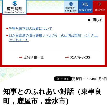
鹿児島県
閲覧支援・
情報を探す
緊急情報
Language
閉じる
災害対策本部の設置について
口永良部島の噴火警戒レベルが2（火山周辺規制）に引き上
げられました
緊急情報一覧
緊急情報RSS
更新日：2024年2月8日
知事とのふれあい対話（東串良
町，鹿屋市，垂水市）