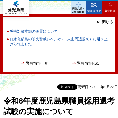
鹿児島県
閲覧支援・
情報を探す
緊急情報
Language
閉じる
災害対策本部の設置について
口永良部島の噴火警戒レベルが2（火山周辺規制）に引き上
げられました
緊急情報一覧
緊急情報RSS
更新日：2026年6月23日
令和8年度鹿児島県職員採用選考
試験の実施について