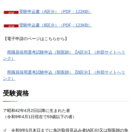
受験申込書（A区分）（PDF：122KB）
受験申込書（B区分）（PDF：123KB）
【電子申請のページはこちらから】
県
職員採用選考試験申込（獣医師）【A区分】（外部サイトへリ
ンク）
県
職員採用選考試験申込（獣医師）【B区分】（外部サイトへリ
ンク）
受験資格
ア昭和42年4月2日以降に生まれた者
（令和9年4月1日現在で59歳以下の者）
イ
令
和9年5月末日までに免許取得見込み者[A区分]又は獣医師の免