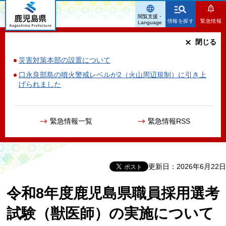
鹿児島県
閲覧支援・
情報を探す
緊急情報
Language
閉じる
災害対策本部の設置について
口永良部島の噴火警戒レベルが2（火山周辺規制）に引き上
げられました
緊急情報一覧
緊急情報RSS
更新日：2026年6月22日
令和8年度鹿児島県職員採用選考
試験（獣医師）の実施について