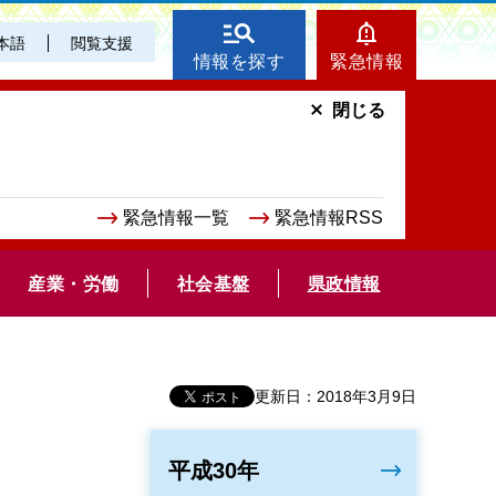
本語
閲覧支援
情報を探す
緊急情報
閉じる
緊急情報一覧
緊急情報RSS
産業・労働
社会基盤
県政情報
更新日：2018年3月9日
平成30年