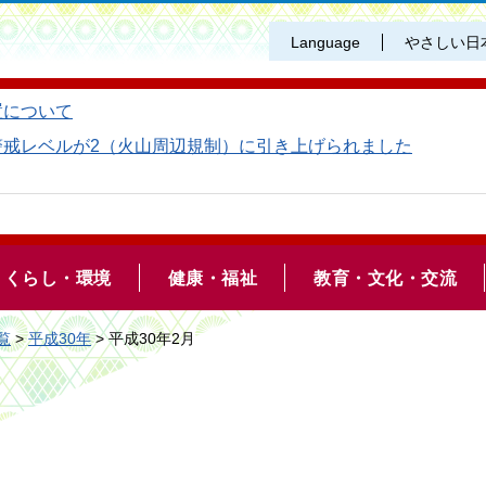
Language
やさしい日
置について
警戒レベルが2（火山周辺規制）に引き上げられました
くらし・環境
健康・福祉
教育・文化・交流
覧
>
平成30年
> 平成30年2月