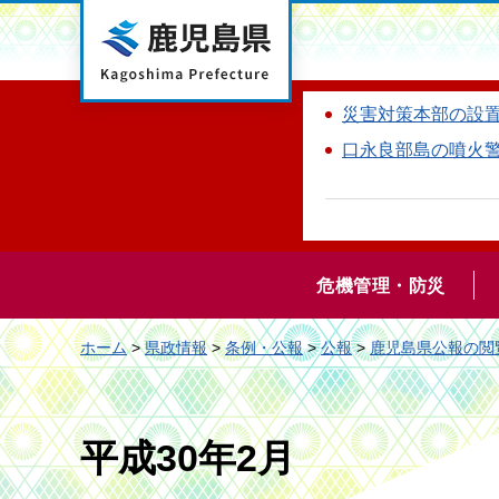
鹿児島県
災害対策本部の設
口永良部島の噴火
危機管理・防災
ホーム
>
県政情報
>
条例・公報
>
公報
>
鹿児島県公報の閲
平成30年2月