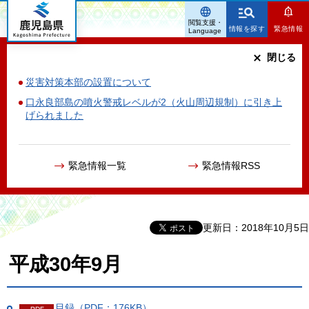
鹿児島県
閲覧支援・
情報を探す
緊急情報
Language
閉じる
災害対策本部の設置について
口永良部島の噴火警戒レベルが2（火山周辺規制）に引き上
げられました
緊急情報一覧
緊急情報RSS
更新日：2018年10月5日
平成30年9月
目録（PDF：176KB）