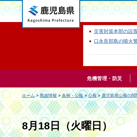
鹿児島県
災害対策本部の設
口永良部島の噴火
危機管理・防災
ホーム
>
県政情報
>
条例・公報
>
公報
>
鹿児島県公報の閲
8月18日（火曜日）