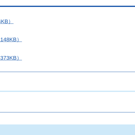
4KB）
148KB）
373KB）
。