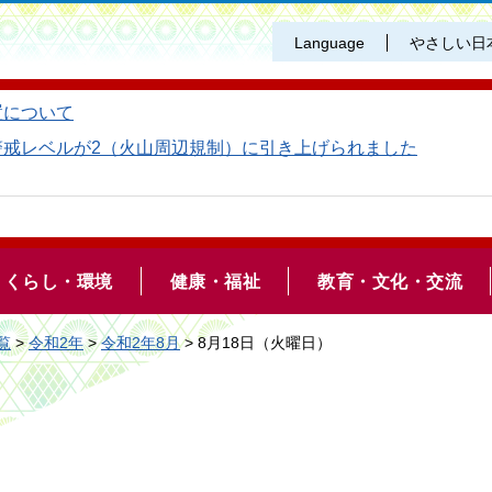
Language
やさしい日
置について
警戒レベルが2（火山周辺規制）に引き上げられました
くらし・環境
健康・福祉
教育・文化・交流
覧
>
令和2年
>
令和2年8月
> 8月18日（火曜日）