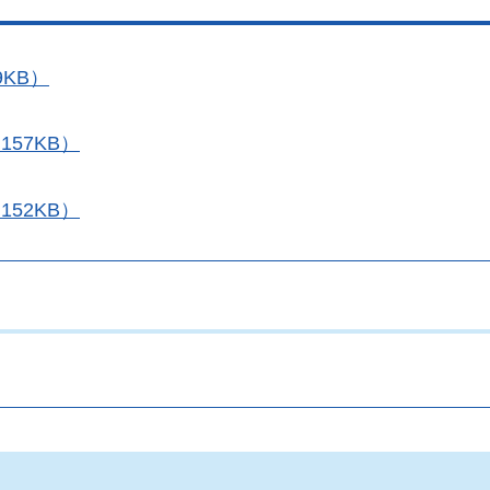
9KB）
157KB）
152KB）
。