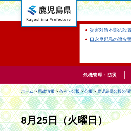
鹿児島県
災害対策本部の設
口永良部島の噴火
危機管理・防災
ホーム
>
県政情報
>
条例・公報
>
公報
>
鹿児島県公報の閲
8月25日（火曜日）