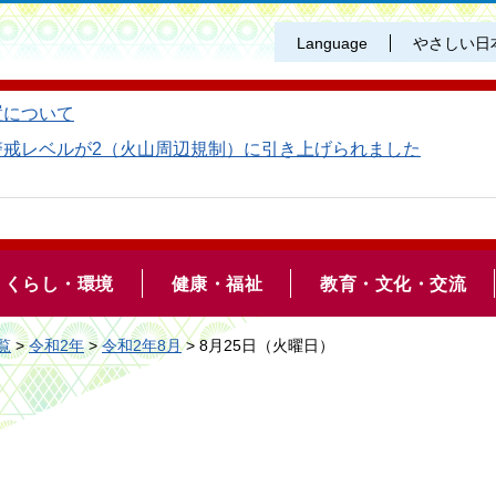
Language
やさしい日
置について
警戒レベルが2（火山周辺規制）に引き上げられました
くらし・環境
健康・福祉
教育・文化・交流
覧
>
令和2年
>
令和2年8月
> 8月25日（火曜日）