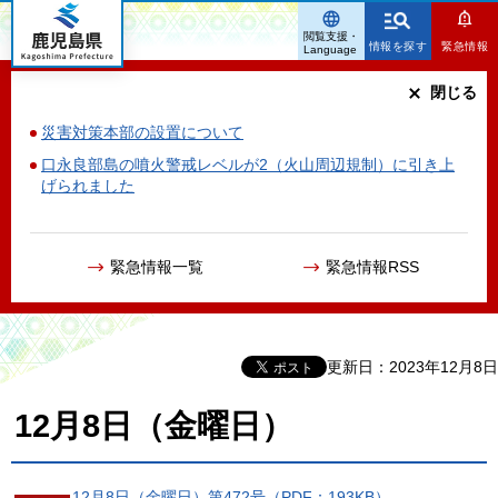
鹿児島県
閲覧支援・
情報を探す
緊急情報
Language
閉じる
災害対策本部の設置について
口永良部島の噴火警戒レベルが2（火山周辺規制）に引き上
げられました
緊急情報一覧
緊急情報RSS
更新日：2023年12月8日
12月8日（金曜日）
12月8日（金曜日）第472号（PDF：193KB）