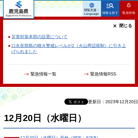
鹿児島県
閲覧支援・
情報を探す
緊急情報
Language
閉じる
災害対策本部の設置について
口永良部島の噴火警戒レベルが2（火山周辺規制）に引き上
げられました
緊急情報一覧
緊急情報RSS
更新日：2023年12月20日
12月20日（水曜日）
12月20日（水曜日）号外（PDF：97KB）