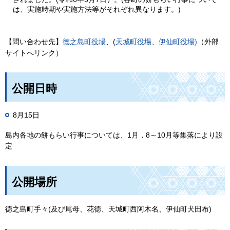
は、実施時期や実施方法等がそれぞれ異なります。)
【問い合わせ先】
徳之島町役場
、(
天城町役場
、
伊仙町役場)
（外部
サイトへリンク）
公開日時
8月15日
島内各地の餅もらい行事については、1月，8～10月等集落により設
定
公開場所
徳之島町手々(及び尾母、花徳、天城町西阿木名、伊仙町犬田布)