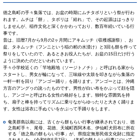
徳之島町の手々集落では、お盆の時期にムチタボリという祭が行わ
れます。ムチは「餅」、タボリは「給れ」で、その起源ははっきり
しませんが、稲作文化と深くかかわっており、数百年続いている行
事です。
昔は、旧暦7月から9月の2ヶ月間にアキムッチ（収穫感謝祭）、お
盆、タネムッチ（フンニという稲の籾の水浸け）と3回も餅を作って
祭りをしていたので、あるときお役人たちが、お盆の15日だけ行う
ように決めたのだといわれています。
手々小学校近くの「竿地殿地（ソージトノチ）」と呼ばれる家から
スタートし、男女が輪になって、三味線や太鼓を叩きながら集落の
一軒一軒を回り「アンゴー踊り」を踊ります。アンゴーとは、沖縄
方言のアングヮの訛ったものです。男性が白い布をかぶって顔を隠
し、アンゴーと呼ばれる女性の格好をします。独特な雰囲気を持
ち、扇子と棒を持ってリズムに乗りながらゆったりと大きく踊りま
す。女性は浴衣に手ぬぐいをかぶって手踊りをします。
奄美群島以南には、古くから餅もらい行事が継承されており、徳
之島町手々、尾母、花徳、天城町西阿木名、伊仙町犬田布に所在
する「徳之島の餅もらい行事」が、県指定無形民俗文化財に指定
されました。(令和6年5月7日）。(各町の餅もらい行事について