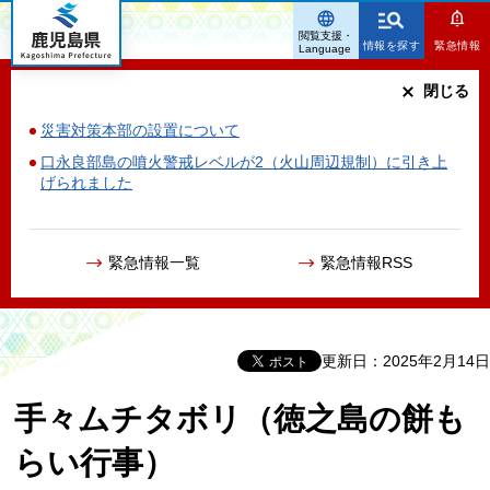
鹿児島県
閲覧支援・
情報を探す
緊急情報
Language
閉じる
災害対策本部の設置について
口永良部島の噴火警戒レベルが2（火山周辺規制）に引き上
げられました
緊急情報一覧
緊急情報RSS
更新日：2025年2月14日
手々ムチタボリ（徳之島の餅も
らい行事）