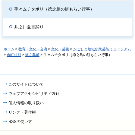
手々ムチタボリ（徳之島の餅もらい行事）
井之川夏目踊り
ホーム
>
教育・文化・交流
>
文化・芸術
>
かごしま地域伝統芸能ミュージアム
>
市町村別
>
徳之島町
> 手々ムチタボリ（徳之島の餅もらい行事）
このサイトについて
ウェブアクセシビリティ方針
個人情報の取り扱い
リンク・著作権
RSSの使い方