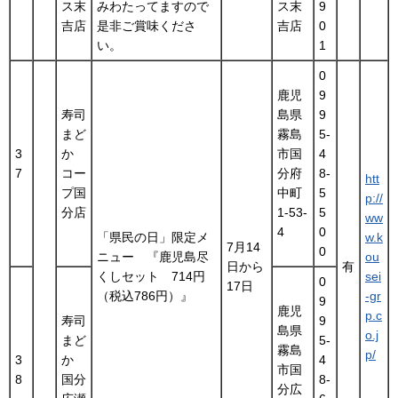
ス末
みわたってますので
ス末
9
吉店
是非ご賞味くださ
吉店
0
い。
1
0
鹿児
9
寿司
島県
9
まど
霧島
5-
3
か
市国
4
7
コー
分府
8-
htt
プ国
中町
5
p://
分店
1-53-
5
ww
4
0
「県民の日」限定メ
w.k
7月14
0
ニュー 『鹿児島尽
ou
日から
有
くしセット 714円
sei
0
17日
（税込786円）』
-gr
9
鹿児
p.c
寿司
9
島県
o.j
まど
5-
霧島
p/
3
か
4
市国
8
国分
8-
分広