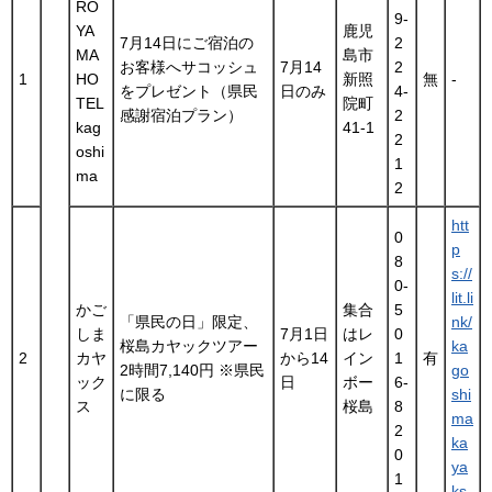
RO
9-
YA
鹿児
7月14日にご宿泊の
2
MA
島市
お客様へサコッシュ
7月14
2
1
HO
新照
無
-
をプレゼント（県民
日のみ
4-
TEL
院町
感謝宿泊プラン）
2
kag
41-1
2
oshi
1
ma
2
htt
0
p
8
s://
0-
lit.li
かご
集合
5
「県民の日」限定、
nk/
しま
7月1日
はレ
0
桜島カヤックツアー
ka
2
カヤ
から14
イン
1
有
2時間7,140円 ※県民
go
ック
日
ボー
6-
に限る
shi
ス
桜島
8
ma
2
ka
0
ya
1
ks