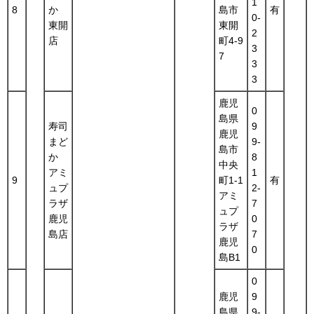
1
8
か
島市
有
0-
東開
東開
2
店
町4-9
3
7
3
3
鹿児
0
島県
寿司
9
鹿児
まど
9-
島市
か
8
中央
アミ
1
9
町1-1
有
ュプ
2-
アミ
ラザ
7
ュプ
鹿児
0
ラザ
島店
7
鹿児
0
島B1
0
鹿児
9
島県
9-