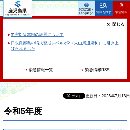
鹿児島県
閲覧支援・
情報を探す
緊急情報
Language
閉じる
災害対策本部の設置について
口永良部島の噴火警戒レベルが2（火山周辺規制）に引き上
げられました
緊急情報一覧
緊急情報RSS
更新日：2023年7月13日
令和5年度