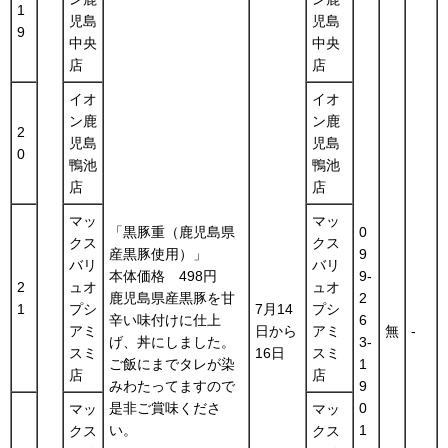
1
児島
児島
9
中央
中央
店
店
イオ
イオ
ン鹿
ン鹿
2
児島
児島
0
鴨池
鴨池
店
店
マッ
マッ
「黒豚重（鹿児島県
0
クス
クス
産黒豚使用）」
9
バリ
バリ
本体価格 498円
9-
2
ュオ
ュオ
鹿児島県産黒豚を甘
2
1
プシ
7月14
プシ
辛い味付けに仕上
6
アミ
日から
アミ
無
-
げ、丼にしました。
3-
スミ
16日
スミ
ご飯にまでタレが染
1
店
店
みわたってますので
9
是非ご賞味くださ
0
マッ
マッ
い。
1
クス
クス