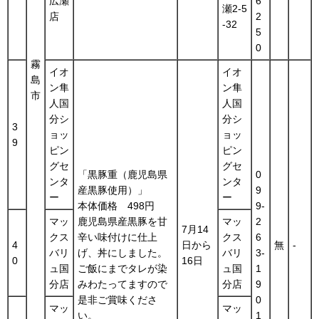
広瀬
6
瀬2-5
店
2
-32
5
0
霧
イオ
イオ
島
ン隼
ン隼
市
人国
人国
分シ
分シ
3
ョッ
ョッ
9
ピン
ピン
グセ
グセ
「黒豚重（鹿児島県
0
ンタ
ンタ
産黒豚使用）」
9
ー
ー
本体価格 498円
9-
マッ
鹿児島県産黒豚を甘
マッ
2
7月14
クス
辛い味付けに仕上
クス
6
4
日から
無
-
バリ
げ、丼にしました。
バリ
3-
0
16日
ュ国
ご飯にまでタレが染
ュ国
1
分店
みわたってますので
分店
9
是非ご賞味くださ
0
マッ
マッ
い。
1