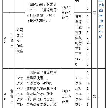
66
6
「県民の日」限定メ
w.k
7月14
6
ニュー 『鹿児島尽
ou
日から
有
くし四貫盛 714円
sei
鹿児
0
17日
（税込785円）』
-gr
島県
9
p.c
日置
9-
寿司
o.j
市伊
2
日
まど
p/
3
集院
7
置
か
5
町徳
2-
市
伊集
重1
0
院店
丁目
2
16-1
8
0
0
「黒豚重（鹿児島県
0
マッ
産黒豚使用）」
マッ
9
クス
本体価格 498円
クス
9-
バリ
鹿児島県産黒豚を甘
バリ
2
曽
7月14
3
ュエ
辛い味付けに仕上
ュエ
6
於
日から
無
-
6
クス
げ、丼にしました。
クス
3-
市
16日
プレ
ご飯にまでタレが染
プレ
1