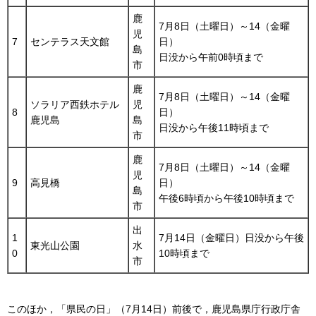
鹿
7月8日（土曜日）～14（金曜
児
7
センテラス天文館
日）
島
日没から午前0時頃まで
市
鹿
7月8日（土曜日）～14（金曜
ソラリア西鉄ホテル
児
8
日）
鹿児島
島
日没から午後11時頃まで
市
鹿
7月8日（土曜日）～14（金曜
児
9
高見橋
日）
島
午後6時頃から午後10時頃まで
市
出
1
7月14日（金曜日）日没から午後
東光山公園
水
0
10時頃まで
市
このほか，「県民の日」（7月14日）前後で，鹿児島県庁行政庁舎