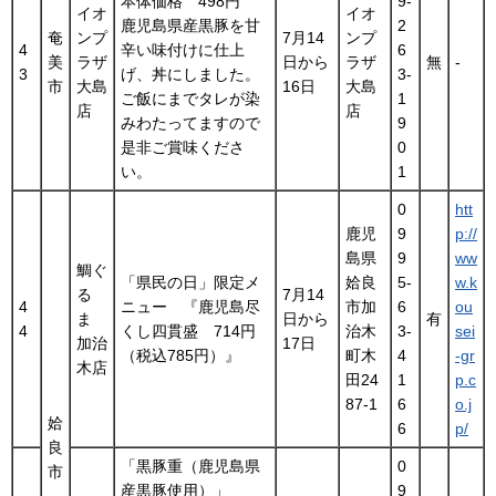
本体価格 498円
9-
イオ
イオ
鹿児島県産黒豚を甘
2
奄
ンプ
7月14
ンプ
4
辛い味付けに仕上
6
美
ラザ
日から
ラザ
無
-
3
げ、丼にしました。
3-
市
大島
16日
大島
ご飯にまでタレが染
1
店
店
みわたってますので
9
是非ご賞味くださ
0
い。
1
0
htt
鹿児
9
p://
島県
9
ww
鯛ぐ
「県民の日」限定メ
姶良
5-
w.k
る
7月14
4
ニュー 『鹿児島尽
市加
6
ou
ま
日から
有
4
くし四貫盛 714円
治木
3-
sei
加治
17日
（税込785円）』
町木
4
-gr
木店
田24
1
p.c
87-1
6
o.j
姶
6
p/
良
「黒豚重（鹿児島県
0
市
産黒豚使用）」
9