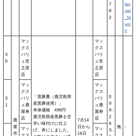
7
lan
8
nel
2
_fa
vor
i/
マッ
マッ
クス
クス
3
バリ
バリ
0
ュ笠
ュ笠
之原
之原
店
店
マッ
マッ
クス
クス
「黒豚重（鹿児島県
0
3
バリ
バリ
産黒豚使用）」
9
1
ュ鹿
ュ鹿
本体価格 498円
9-
屋寿
屋寿
鹿児島県産黒豚を甘
2
店
店
鹿
7月14
辛い味付けに仕上
6
屋
日から
無
-
マッ
マッ
げ、丼にしました。
3-
市
16日
クス
クス