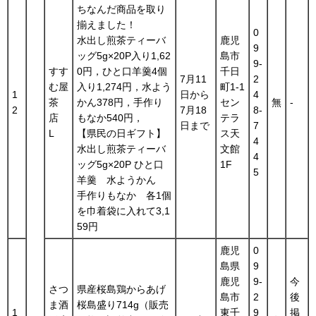
ちなんだ商品を取り
揃えました！
0
水出し煎茶ティーバ
鹿児
9
ッグ5g×20P入り1,62
島市
9-
すす
0円，ひと口羊羹4個
千日
7月11
2
む屋
入り1,274円，水よう
町1-1
1
日から
4
茶
かん378円，手作り
セン
無
-
2
7月18
8-
店
もなか540円，
テラ
日まで
7
L
【県民の日ギフト】
ス天
4
水出し煎茶ティーバ
文館
4
ッグ5g×20P ひと口
1F
5
羊羹 水ようかん
手作りもなか 各1個
を巾着袋に入れて3,1
59円
鹿児
0
島県
9
鹿児
9-
今
さつ
県産桜島鶏からあげ
島市
2
後
ま酒
桜島盛り714g（販売
1
東千
9
掲