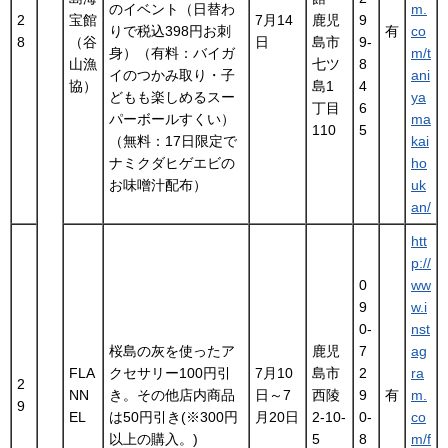
のイベント（日替わ
m.
2
宝館
7月14
鹿児
9
りで税込398円お刺
有
co
8
（谷
日
島市
9-
身）（有料：バイガ
m/t
山漁
七ツ
8
イのつかみ取り・子
ani
協）
島1
4
どもも楽しめるスー
ya
丁目
6
パーボールすくい）
ma
110
5
（無料：17日限定で
kai
ナミクダヒゲエビの
ho
お味噌汁配布）
uk
an/
htt
p://
0
ww
9
w.i
0-
nst
桜島の灰を使ったア
鹿児
7
ag
FLA
クセサリー100円引
7月10
島市
2
ra
2
NN
き。その他店内商品
日～7
西陵
9
有
m.
9
EL
は50円引き(※300円
月20日
2-10-
0-
co
以上の購入。)
5
8
m/f