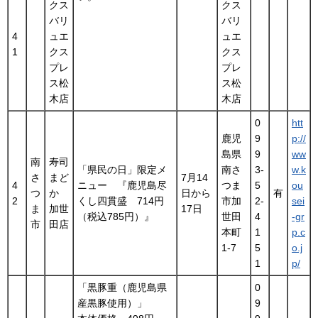
クス
クス
バリ
バリ
4
ュエ
ュエ
1
クス
クス
プレ
プレ
ス松
ス松
木店
木店
0
htt
鹿児
9
p://
島県
9
ww
南
寿司
「県民の日」限定メ
南さ
3-
w.k
さ
まど
7月14
4
ニュー 『鹿児島尽
つま
5
ou
つ
か
日から
有
2
くし四貫盛 714円
市加
2-
sei
ま
加世
17日
（税込785円）』
世田
4
-gr
市
田店
本町
1
p.c
1-7
5
o.j
1
p/
「黒豚重（鹿児島県
0
産黒豚使用）」
9