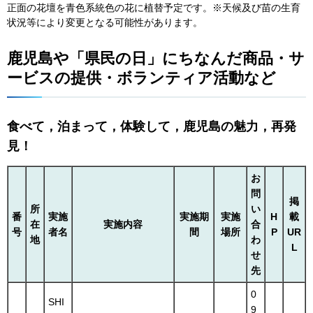
正面の花壇を青色系統色の花に植替予定です。※天候及び苗の生育
状況等により変更となる可能性があります。
鹿児島や「県民の日」にちなんだ商品・サ
ービスの提供・ボランティア活動など
食べて，泊まって，体験して，鹿児島の魅力，再発
見！
お
問
掲
所
い
番
実施
実施期
実施
H
載
在
実施内容
合
号
者名
間
場所
P
UR
地
わ
L
せ
先
0
SHI
9