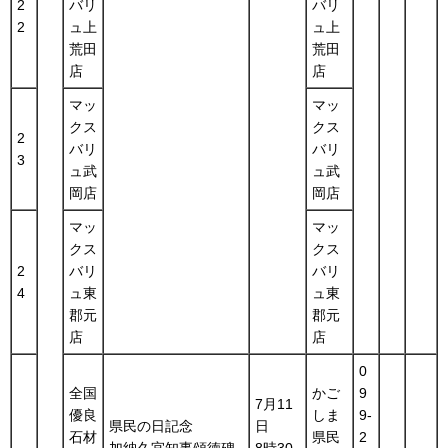
2
バリ
バリ
2
ュ上
ュ上
荒田
荒田
店
店
マッ
マッ
クス
クス
2
バリ
バリ
3
ュ武
ュ武
岡店
岡店
マッ
マッ
クス
クス
2
バリ
バリ
4
ュ東
ュ東
郡元
郡元
店
店
0
全国
かご
9
7月11
優良
しま
9-
県民の日記念
日
石材
県民
2