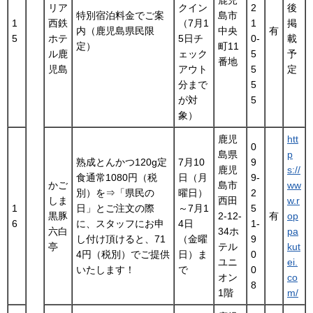
鹿児
リア
クイン
2
後
特別宿泊料金でご案
島市
1
西鉄
（7月1
1
掲
内（鹿児島県民限
中央
有
5
ホテ
5日チ
0-
載
定）
町11
ル鹿
ェック
5
予
番地
児島
アウト
5
定
分まで
5
が対
5
象）
鹿児
htt
0
島県
p
熟成とんかつ120g定
7月10
9
鹿児
s://
食通常1080円（税
日（月
9-
かご
島市
ww
別）を⇒「県民の
曜日）
2
しま
西田
w.r
1
日」とご注文の際
～7月1
5
黒豚
2-12-
有
op
6
に、スタッフにお申
4日
1-
六白
34ホ
pa
し付け頂けると、71
（金曜
9
亭
テル
kut
4円（税別）でご提供
日）ま
0
ユニ
ei.
いたします！
で
0
オン
co
8
1階
m/