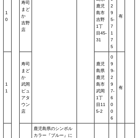
寿司
鹿児
2
まど
1
島市
9
か
有
0
吉野
5-
吉野
1丁
7
店
目45-
1
31
7
5
0
寿司
鹿児
9
まど
島県
9-
か
鹿児
2
1
武岡
島市
9
有
1
ピュ
武岡
7-
アタ
1丁
6
ウン
目11
0
店
5-2
0
6
鹿児島県のシンボル
カラー『ブルー』に