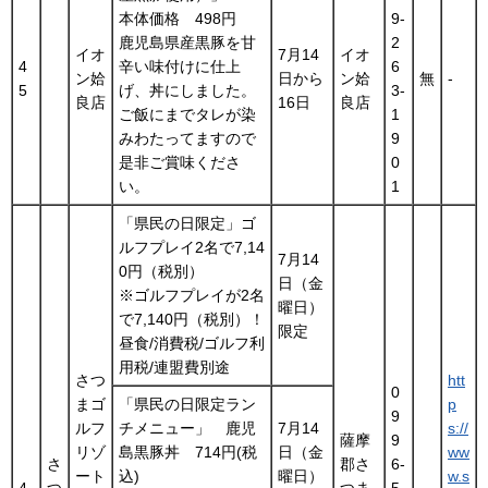
本体価格 498円
9-
鹿児島県産黒豚を甘
2
イオ
7月14
イオ
4
辛い味付けに仕上
6
ン姶
日から
ン姶
無
-
5
げ、丼にしました。
3-
良店
16日
良店
ご飯にまでタレが染
1
みわたってますので
9
是非ご賞味くださ
0
い。
1
「県民の日限定」ゴ
ルフプレイ2名で7,14
7月14
0円（税別）
日（金
※ゴルフプレイが2名
曜日）
で7,140円（税別）！
限定
昼食/消費税/ゴルフ利
用税/連盟費別途
さつ
htt
0
まゴ
「県民の日限定ラン
p
9
ルフ
チメニュー」 鹿児
7月14
s://
薩摩
9
リゾ
島黒豚丼 714円(税
日（金
ww
さ
郡さ
6-
ート
込)
曜日）
w.s