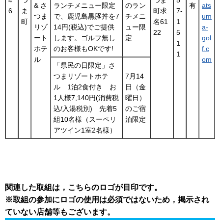
4
つ
つま
5
& さ
ランチメニュー限定
のラン
有
ats
6
ま
町求
7-
つま
で、鹿児島黒豚丼を7
チメニ
um
町
名61
1
リゾ
14円(税込)でご提供
ュー限
a-
22
5
ート
します。ゴルフ無し
定
gol
1
ホテ
のお客様もOKです!
f.c
1
ル
om
「県民の日限定」さ
つまリゾートホテ
7月14
ル 1泊2食付き お
日（金
1人様7,140円(消費税
曜日）
込/入湯税別) 先着5
のご宿
組10名様（スーペリ
泊限定
アツイン1室2名様）
関連した取組は，こちらのロゴが目印です。
※取組の参加にロゴの使用は必須ではないため，掲示され
ていない店舗等もございます。