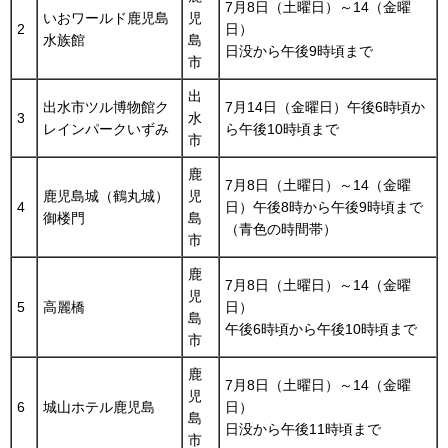
7月8日（土曜日）～14（金曜
いおワールド鹿児島
児
2
日）
水族館
島
日没から午後9時頃まで
市
出
出水市ツル博物館ク
7月14日（金曜日）午後6時頃か
3
水
レインパークいずみ
ら午後10時頃まで
市
鹿
7月8日（土曜日）～14（金曜
鹿児島城（鶴丸城）
児
4
日）午後8時から午後9時頃まで
御楼門
島
（青色の時間帯）
市
鹿
7月8日（土曜日）～14（金曜
児
5
高麗橋
日）
島
午後6時頃から午後10時頃まで
市
鹿
7月8日（土曜日）～14（金曜
児
6
城山ホテル鹿児島
日）
島
日没から午後11時頃まで
市