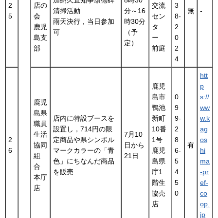
加納久宜知事頌徳碑
8時30
2
店の
交流
3
清掃活動
分～16
無
-
5
会
セン
8-
雨天決行，当日参加
時30分
鹿児
タ
2
可
（予
島支
ー
0
定）
部
前庭
2
4
htt
鹿児
p
島市
0
s://
鹿児
鴨池
9
ww
島県
店内に特設ブースを
新町
9-
w.k
職員
設置し，714円の限
10番
2
ag
生活
7月10
2
定商品や県シンボル
1号
8
os
協同
日から
有
6
マークカラーの「青
鹿児
6-
hi
組
21日
色」にちなんだ商品
島県
5
ma
合
を販売
庁1
4
-pr
本庁
階生
5
ef-
店
協売
0
co
店
op.
jp