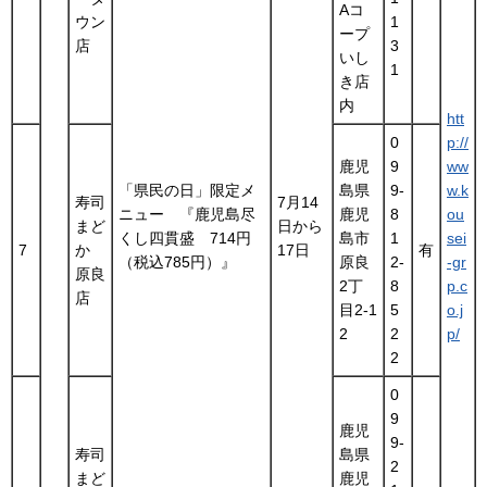
Aコ
ウン
1
ープ
店
3
いし
1
き店
内
htt
0
p://
鹿児
9
ww
「県民の日」限定メ
島県
9-
w.k
寿司
7月14
ニュー 『鹿児島尽
鹿児
8
ou
まど
日から
くし四貫盛 714円
島市
1
sei
7
か
17日
有
（税込785円）』
原良
2-
-gr
原良
2丁
8
p.c
店
目2-1
5
o.j
2
2
p/
2
0
9
鹿児
9-
寿司
島県
2
まど
鹿児