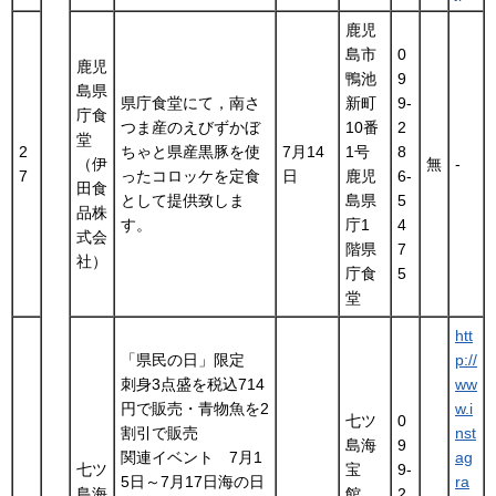
鹿児
島市
0
鹿児
鴨池
9
島県
県庁食堂にて，南さ
新町
9-
庁食
つま産のえびずかぼ
10番
2
堂
2
ちゃと県産黒豚を使
7月14
1号
8
（伊
無
-
7
ったコロッケを定食
日
鹿児
6-
田食
として提供致しま
島県
5
品株
す。
庁1
4
式会
階県
7
社）
庁食
5
堂
htt
「県民の日」限定
p://
刺身3点盛を税込714
ww
円で販売・青物魚を2
w.i
七ツ
0
割引で販売
nst
島海
9
関連イベント 7月1
ag
七ツ
宝
9-
5日～7月17日海の日
ra
島海
館
2