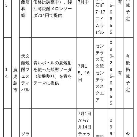
飯店
価格は調整中）、錦
7月中
有
3
石町
5-
載
和
江湾焼酎メロンソー
7−17
6
予
総
ダ714円で提供
ニイ
6
定
ムラ
5
ビル
5
0
セン
9
テラ
天文
9-
今
ス天
館焼
青いボトルの夏焼酎
2
後
7月1
文館
1
酎フ
を使った焼酎ソーダ
9
掲
鹿
5、16
セン
有
4
ェス
（炭酸割り）を青を
5-
載
児
日
テラ
ティ
テーマに提供
6
予
島
スス
バル
6
定
市
クエ
5
ア
5
7月1日
から7
0
月14日
9
ソラ
チェッ
9-
今