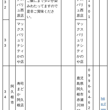
ご飯にまでタレが染
1
3
バリ
バリ
みわたってますので
9
2
ュ西
ュ西
是非ご賞味くださ
0
原店
原店
い。
1
マッ
マッ
クス
クス
バリ
バリ
3
ュリ
ュリ
3
ナシ
ナシ
ティ
ティ
かの
かの
や店
や店
0
9
鹿児
9
寿司
島県
阿
6-
まど
阿久
3
久
6
か
根市
4
根
4-
htt
阿久
赤瀬
市
6
p://
根店
川38
2
ww