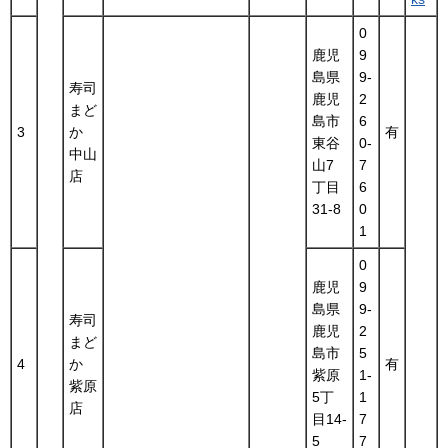
0
鹿児
9
島県
9-
寿司
鹿児
2
まど
島市
6
3
か
有
東谷
0-
中山
山7
7
店
丁目
6
31-8
0
1
0
鹿児
9
島県
9-
寿司
鹿児
2
まど
島市
5
4
か
有
紫原
1-
紫原
5丁
1
店
目14-
7
5
7