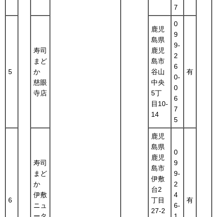
7
0
鹿児
9
島県
9-
寿司
鹿児
2
まど
島市
6
5
か
谷山
有
0-
慈眼
中央
0
寺店
5丁
6
目10-
7
14
5
鹿児
島県
0
鹿児
寿司
9
島市
まど
9-
伊敷
か
2
台2
伊敷
4
6
丁目
有
ニュ
6-
27-2
ータ
1