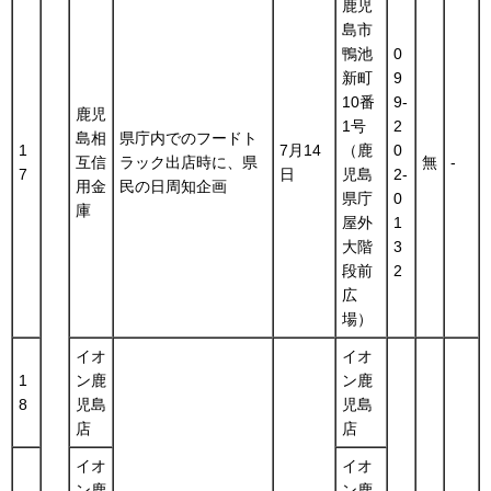
鹿児
島市
鴨池
0
新町
9
10番
9-
鹿児
1号
2
島相
県庁内でのフードト
1
7月14
（鹿
0
互信
ラック出店時に、県
無
-
7
日
児島
2-
用金
民の日周知企画
県庁
0
庫
屋外
1
大階
3
段前
2
広
場）
イオ
イオ
1
ン鹿
ン鹿
8
児島
児島
店
店
イオ
イオ
ン鹿
ン鹿