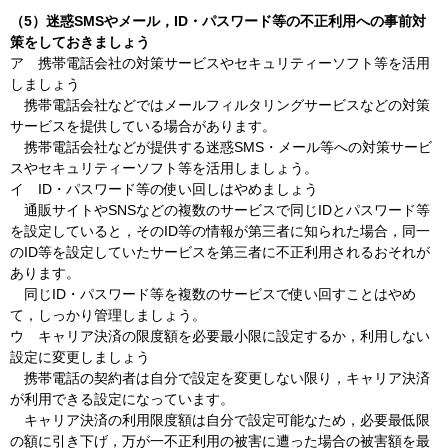
（5）迷惑SMSやメール，ID・パスワード等の不正利用への事前対
策をしておきましょう
ア
携帯
電話会社の対策サービスやセキュリティーソフト等を活用
しましょう
携帯
電話会社などではメールフィルタリングサービスなどの対策
サービスを提供している場合があります。
携帯電話
会社などが提供する迷惑SMS・メール等への対策サービ
スやセキュリティーソフト等を活用しましょう。
イ
ID・パスワード
等の使い回しはやめましょう
通販
サイトやSNSなどの複数のサービスで同じIDとパスワード等
を設定していると，そのID等の情報が第三者に知られた場合，同一
のID等を設定していたサービスを第三者に不正利用されるおそれが
あります。
同じ
ID・パスワード等を複数のサービスで使い回すことはやめ
て，しっかり管理しましょう。
ウ
キャリ
ア決済の限度額を必要最小限に設定するか，利用しない
設定に変更しましょう
携帯
電話の契約者は自分で設定を変更しない限り，キャリア決済
が利用できる設定になっています。
キャリア
決済の利用限度額は自分で設定可能なため，必要最低限
の額に引き下げ，万が一不正利用の被害に遭った場合の被害額を最