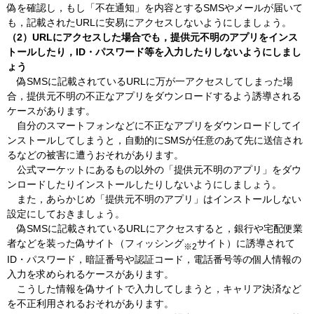
偽を確認し，もし「不在通知」を内容とするSMSやメールが届いて
も，記載されたURLに安易にアクセスしないようにしましょう。
（2）URLにアクセスした場合でも，提供元不明のアプリをインス
トールしたり，ID・パスワード等を入力したりしないようにしまし
ょう
偽SMS
に記載されているURLに万が一アクセスしてしまった場
合，提供元不明の不正なアプリをダウンロードするよう誘導される
ケースがあります。
自
分のスマートフォンなどに不正なアプリをダウンロードしてイ
ンストールしてしまうと，自動的にSMSが任意のあて先に送信され
るなどの被害に遭うおそれがあります。
公式マーケット
にあるもの以外の「提供元不明のアプリ」をダウ
ンロードしたりインストールしたりしないようにしましょう。
また，
あらかじめ「提供元不明のアプリ」はインストールしない
設定にしておきましょう。
偽SMS
に記載されているURLにアクセスすると，銀行や宅配便業
者などを装った偽サイト（フィッシング
サイト）に誘導されて
※2
ID・パスワード，暗証番号や認証コード，電話番号等の個人情報の
入力を求められるケースがあります。
こうした
情報を偽サイトで入力してしまうと，キャリア決済など
を不正利用されるおそれがあります。