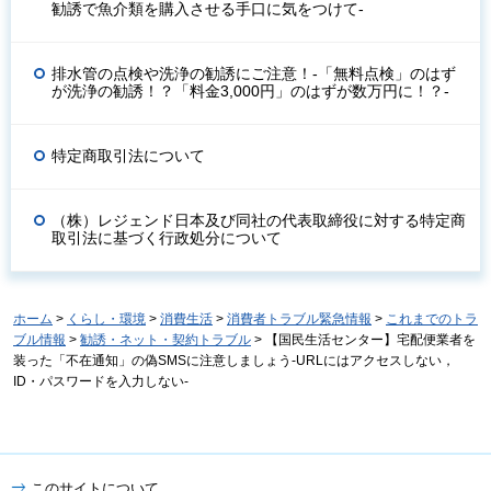
勧誘で魚介類を購入させる手口に気をつけて-
排水管の点検や洗浄の勧誘にご注意！-「無料点検」のはず
が洗浄の勧誘！？「料金3,000円」のはずが数万円に！？-
特定商取引法について
（株）レジェンド日本及び同社の代表取締役に対する特定商
取引法に基づく行政処分について
ホーム
>
くらし・環境
>
消費生活
>
消費者トラブル緊急情報
>
これまでのトラ
ブル情報
>
勧誘・ネット・契約トラブル
> 【国民生活センター】宅配便業者を
装った「不在通知」の偽SMSに注意しましょう-URLにはアクセスしない，
ID・パスワードを入力しない-
このサイトについて