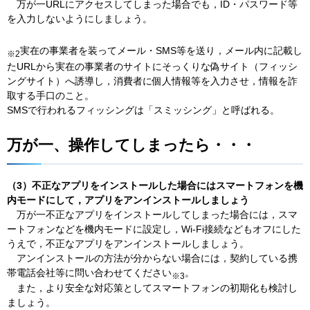
万が一
URLにアクセスしてしまった場合でも，ID・パスワード等
を入力しないようにしましょう。
実在の事業者を装ってメール・SMS等を送り，メール内に記載し
※2
たURLから実在の事業者のサイトにそっくりな偽サイト（フィッシ
ングサイト）へ誘導し，消費者に個人情報等を入力させ，情報を詐
取する手口のこと。
SMSで行われるフィッシングは「スミッシング」と呼ばれる。
万が一、操作してしまったら・・・
（3）不正なアプリをインストールした場合にはスマートフォンを機
内モードにして，アプリをアンインストールしましょう
万が一
不正なアプリをインストールしてしまった場合には，スマ
ートフォンなどを機内モードに設定し，Wi-Fi接続などもオフにした
うえで，不正なアプリをアンインストールしましょう。
アンインストール
の方法が分からない場合には，契約している携
帯電話会社等に問い合わせてください
。
※3
また，
より安全な対応策としてスマートフォンの初期化も検討し
ましょう。