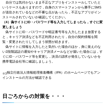
自分では
気付かないまま不正なアプリをインストールしていたと
いうケースもありますので，自身のスマートフォンから勝手にSMS
が送信されているなどの不審な点があったら，不正なアプリがイン
ストールされていないか確認してください。
（4）偽サイトにID・パスワード等を入力してしまったら，すぐに変
更しましょう
偽サイト
にID・パスワードや暗証番号等を入力したまま放置する
と，キャリア決済などを不正利用されたり，自分の契約情報を閲
覧・変更されたりしてしまう状態が続きます。
偽サイト
に情報を入力したと気付いた場合のほか，身に覚えのな
い2段階認証の通知やキャリア決済メールなどが届いた場合には，す
ぐにID・パスワード等を変更し，決済の請求が発生していないかを
携帯電話会社等に確認しましょう。
独立行政法人情報処理推進機構（IPA）のホームページでもアン
※3
インストールの方法が確認できる
日ごろからの対策を・・・