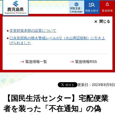
鹿児島県
閲覧支援・
情報を探す
緊急情報
Language
閉じる
災害対策本部の設置について
口永良部島の噴火警戒レベルが2（火山周辺規制）に引き上
げられました
緊急情報一覧
緊急情報RSS
更新日：2023年8月9日
【国民生活センター】宅配便業
者を装った「不在通知」の偽