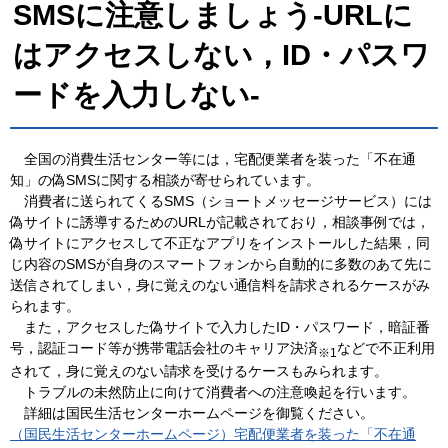
SMSに注意しましょう-URLに
はアクセスしない，ID・パスワ
ードを入力しない-
全国
の消費生活センター等には，宅配便業者を装った「不在通
知」の偽SMSに関する相談が寄せられています。
消費者
に送られてくるSMS（ショートメッセージサービス）には
偽サイトに誘導するためのURLが記載されており，相談事例では，
偽サイトにアクセスして不正なアプリをインストールした結果，同
じ内容のSMSが自身のスマートフォンから自動的に多数のあて先に
送信されてしまい，身に覚えのない通信料を請求されるケースがみ
られます。
また
，アクセスした偽サイトで入力したID・パスワード，暗証番
号，認証コード等が携帯電話会社のキャリア決済
などで不正利用
※1
されて，身に覚えのない請求を受けるケースもみられます。
トラブル
の未然防止に向けて消費者への注意喚起を行います。
詳細は
国民生活センターホームページを御覧ください。
（国民生活センターホームページ）宅配便業者を装った「不在通