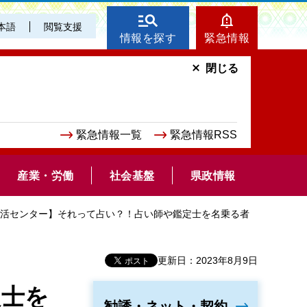
本語
閲覧支援
情報を探す
緊急情報
閉じる
緊急情報一覧
緊急情報RSS
産業・労働
社会基盤
県政情報
生活センター】それって占い？！占い師や鑑定士を名乗る者
更新日：2023年8月9日
定士を
勧誘・ネット・契約