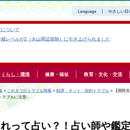
Language
やさしい日
置について
警戒レベルが2（火山周辺規制）に引き上げられました
くらし・環境
健康・福祉
教育・文化・交流
報
>
これまでのトラブル情報
>
勧誘・ネット・契約トラブル
> 【国民
トラブルに注意-
それって占い？！占い師や鑑