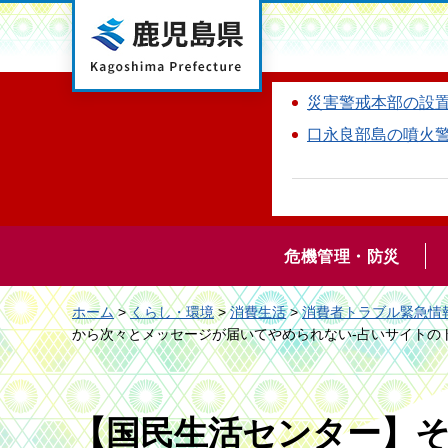
鹿児島県
災害警戒本部の設
口永良部島の噴火
危機管理・防災
ホーム
>
くらし・環境
>
消費生活
>
消費者トラブル緊急情
から次々とメッセージが届いてやめられない-占いサイトの
【国民生活センター】