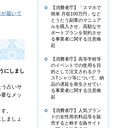
【消費者庁】「スマホで
ジが届いて
簡単 月収100万円」など
とうたう副業のマニュア
ルを購入させ、高額なサ
ポートプランを契約させ
る事業者に関する注意喚
起
【消費者庁】高等学校等
のイベントでの使用を目
うにしまし
的として注文されるクラ
スTシャツ等について、納
品の遅延を発生させてい
たう占いサ
る事業者に関する注意喚
必要なメッ
起
ます。
【消費者庁】人気ブラン
ドの女性用衣料品等を販
にしましょ
売すると称する偽サイト