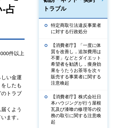
-占
トラブル
特定商取引法違反事業者
に対する行政処分
【消費者庁】「一度に体
質を改善し，追加費用は
00件以上
不要」などとダイエット
希望者を勧誘し，痩身効
果をうたうお茶等を次々
販売する事業者に関する
らしい金運
注意喚起
りをしたも
どのトラブ
【消費者庁】株式会社日
本ハウジングが行う屋根
ん届くよう
瓦及び漆喰の修理等の役
務の取引に関する注意喚
ています。
起