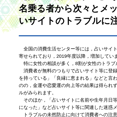
名乗る者から次々とメッ
いサイトのトラブルに注
全国の
消費生活センター等には，占いサイト
寄せられており，2019年度以降，増加してい
特に
女性の相談が多く，8割が女性のトラブ
消費者
が無料のつもりで占いサイト等に登
を持っている」「良縁に恵まれる」などと言
のの，金運や恋愛運の向上等の結果は得られ
ルがみられます。
そのほか
，「占いサイトに名前や生年月日
になった」など占いサイト等に関連した迷惑
トラブル
の未然防止に向けて消費者への注