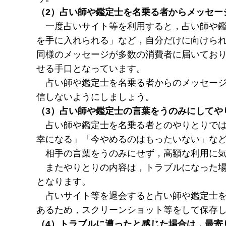
（2）占い師や鑑定士を名乗る者からメッセー
一度
占いサイト等を利用すると，占い師や
を手に入れられる」など，自分だけに向けら
同様のメッセージが多数の消費者に届いてお
せる手口となっています。
占い師
や鑑定士を名乗る者からのメッセー
信しないようにしましょう。
（3）占い師や鑑定士の言葉をうのみにしてや
占い師
や鑑定士を名乗る者とのやりとりで
幸になる」「今やめるのはもったいない」な
相手
の言葉をうのみにせず，高額な利用に
またやりとりの
内容は，トラブルになった
となります。
占い
サイト等を退会すると占い師や鑑定士
あるため，スクリーンショット等をして保存
（4）トラブルに遭ったと感じた場合は，最寄