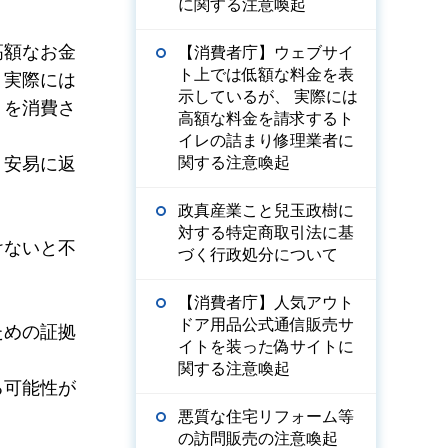
に関する注意喚起
高額なお金
【消費者庁】ウェブサイ
ト上では低額な料金を表
，実際には
示しているが、 実際には
トを消費さ
高額な料金を請求するト
イレの詰まり修理業者に
，安易に返
関する注意喚起
政真産業こと兒玉政樹に
対する特定商取引法に基
けないと不
づく行政処分について
【消費者庁】人気アウト
ドア用品公式通信販売サ
ための証拠
イトを装った偽サイトに
関する注意喚起
る可能性が
悪質な住宅リフォーム等
の訪問販売の注意喚起