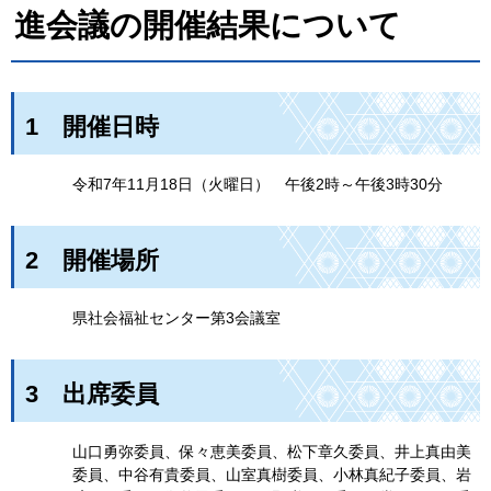
進会議の開催結果について
1
開催日時
令和7年11月18日（火曜日）
午
後2時～午後3時30分
2
開催場所
県社会福祉センター第3会議室
3
出
席委員
山口勇弥委員、保々恵美委員、松下章久委員、井上真由美
委員、中谷有貴委員、山室真樹委員、小林真紀子委員、岩