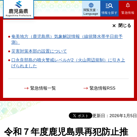
鹿児島県
閲覧支援・
情報を探す
緊急情報
Language
閉じる
奄美地方（鹿児島県）気象解説情報（線状降水帯半日前予
測）
災害対策本部の設置について
口永良部島の噴火警戒レベルが2（火山周辺規制）に引き上
げられました
緊急情報一覧
緊急情報RSS
更新日：2026年1月5日
令和７年度鹿児島県再犯防止推