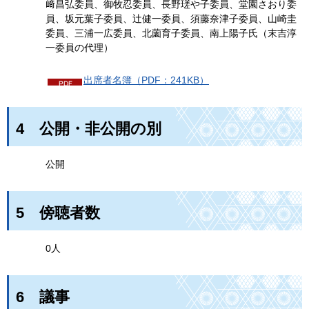
﨑昌弘委員、御牧忍委員、長野瑳や子委員、堂園さおり委
員、坂元葉子委員、辻健一委員、須藤奈津子委員、山崎圭
委員、三浦一広委員、北薗育子委員、南上陽子氏（末吉淳
一委員の代理）
出席者名簿（PDF：241KB）
4
公
開・非公開の別
公開
5
傍
聴者数
0人
6
議
事