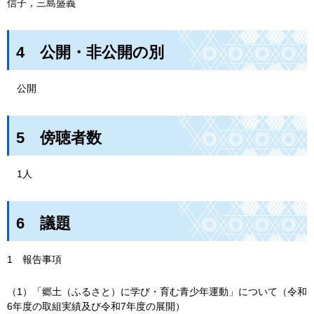
信子，三島盛義
4
公
開・非公開の別
公
開
5
傍
聴者数
1人
6
議
題
1
報告事
項
（1）「郷土（ふるさと）に学び・育む青少年運動」について（令和
6年度の取組実績及び令和7年度の展開）