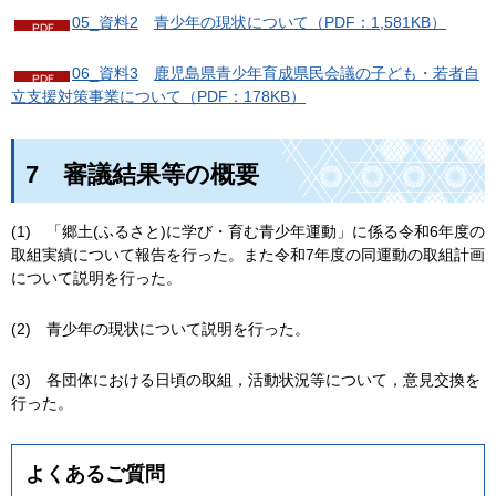
05_資料2
青少
年の現状について（PDF：1,581KB）
06_資料3
鹿児島県青少年育成県民会議の子ども・若者自
立支援対策事業について
（PDF：178KB）
7
審
議結果等の概要
(1)
「郷土
(ふるさと)に学び・育む青少年運動」に係る令和6年度の
取組実績について報告を行った。また令和7年度の同運動の取組計画
について説明を行った。
(2)
青少年
の現状について説明を行った。
(3)
各団
体における日頃の取組，活動状況等について，意見交換を
行った。
よくあるご質問