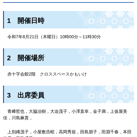
1
開
催日時
令
和7年8月21日（木曜日）10時00分～11時30分
2
開
催場所
赤十
字会館2階
クロス
スペースかもいけ
3
出
席委員
青﨑
哲也，大脇治樹，大迫茂子，小澤直幸，金子満，上仮屋美
佳，川島麻貴，
上別
縄茂子，小屋敷浩昭，高岡秀規，田島朋子，田淵千春，本田