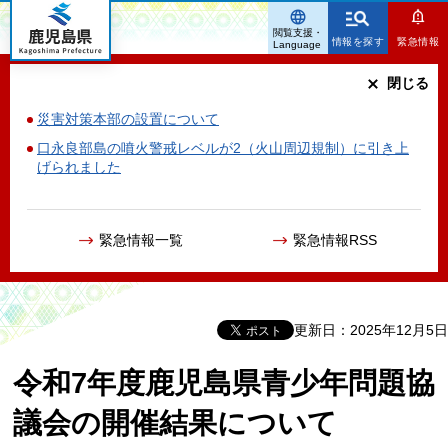
鹿児島県
閲覧支援・
情報を探す
緊急情報
Language
閉じる
災害対策本部の設置について
口永良部島の噴火警戒レベルが2（火山周辺規制）に引き上
げられました
緊急情報一覧
緊急情報RSS
更新日：2025年12月5日
令和7年度鹿児島県青少年問題協
議会の開催結果について