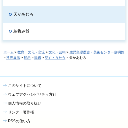
天かあむろ
鳥呑み爺
ホーム
>
教育・文化・交流
>
文化・芸術
>
鹿児島県歴史・美術センター黎明館
>
常設展示
>
展示
>
民俗
>
話す・うたう
> 天かあむろ
このサイトについて
ウェブアクセシビリティ方針
個人情報の取り扱い
リンク・著作権
RSSの使い方