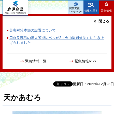
鹿児島県
閲覧支援・
情報を探す
緊急情報
Language
閉じる
災害対策本部の設置について
口永良部島の噴火警戒レベルが2（火山周辺規制）に引き上
げられました
緊急情報一覧
緊急情報RSS
更新日：2022年12月23日
天かあむろ