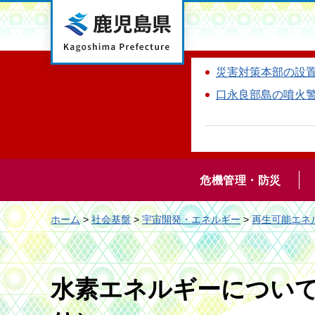
鹿児島県
災害対策本部の設
口永良部島の噴火
危機管理・防災
ホーム
>
社会基盤
>
宇宙開発・エネルギー
>
再生可能エネ
水素エネルギーについて