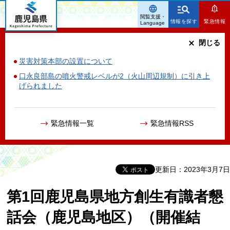
鹿児島県
閲覧支援・
情報を探す
緊急情報
Language
閉じる
災害対策本部の設置について
口永良部島の噴火警戒レベルが2（火山周辺規制）に引き上
げられました
緊急情報一覧
緊急情報RSS
更新日：2023年3月7日
第1回鹿児島県地方創生有識者懇
話会（鹿児島地区）（開催結