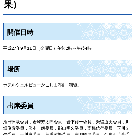
果）
開催日時
平成27年9月11日（金曜日）午後2時～午後4時
場所
ホテルウェルビューかごしま2階「潮騒」
出席委員
池田琢哉委員，岩崎芳太郎委員，岩下修一委員，榮留道夫委員，川
畑俊彦委員，熊本一朗委員，郡山明久委員，高橋信行委員，玉川文
生委員，玉川惠委員，豊重哲郎委員，中原國男委員，奈良迫英光委