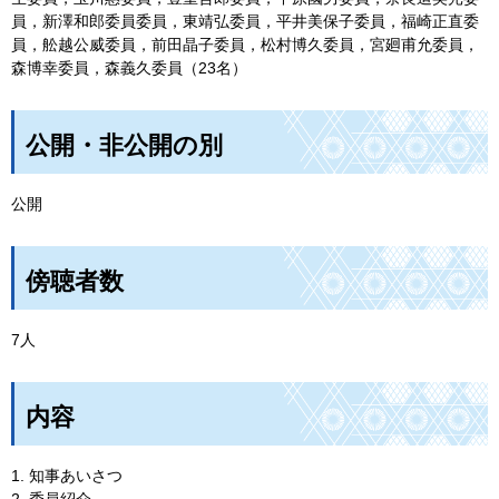
員，新澤和郎委員委員，東靖弘委員，平井美保子委員，福崎正直委
員，舩越公威委員，前田晶子委員，松村博久委員，宮廻甫允委員，
森博幸委員，森義久委員（23名）
公開・非公開の別
公開
傍聴者数
7人
内容
1. 知事あいさつ
2. 委員紹介