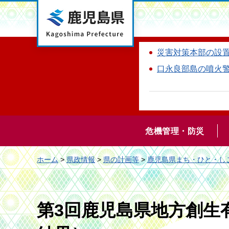
鹿児島県
災害対策本部の設
口永良部島の噴火
危機管理・防災
ホーム
>
県政情報
>
県の計画等
>
鹿児島県まち・ひと・し
第3回鹿児島県地方創生