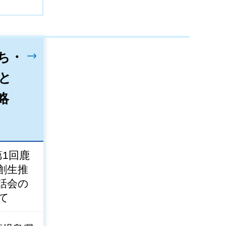
ち・
と
略
第1回鹿
創生推
話会の
て