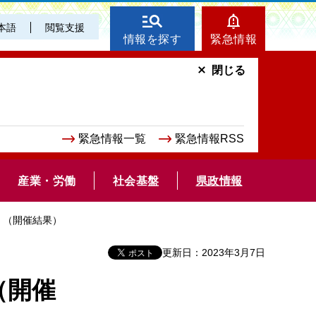
本語
閲覧支援
情報を探す
緊急情報
閉じる
緊急情報一覧
緊急情報RSS
産業・労働
社会基盤
県政情報
）（開催結果）
更新日：2023年3月7日
（開催