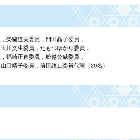
員，榮留道夫委員，門田晶子委員，
，玉川文生委員，たもつゆかり委員，
員，福崎正直委員，舩越公威委員，
山口靖子委員，前田終止委員代理（20名）