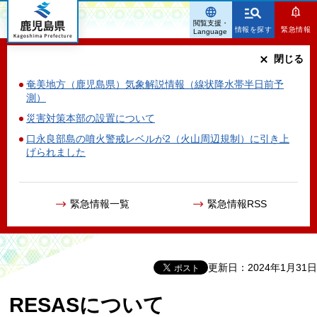
鹿児島県
閲覧支援・
情報を探す
緊急情報
Language
閉じる
奄美地方（鹿児島県）気象解説情報（線状降水帯半日前予
測）
災害対策本部の設置について
口永良部島の噴火警戒レベルが2（火山周辺規制）に引き上
げられました
緊急情報一覧
緊急情報RSS
更新日：2024年1月31日
RESASについて