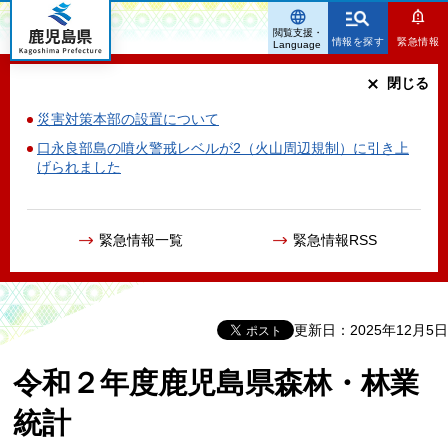
鹿児島県
閲覧支援・
情報を探す
緊急情報
Language
閉じる
災害対策本部の設置について
口永良部島の噴火警戒レベルが2（火山周辺規制）に引き上
げられました
緊急情報一覧
緊急情報RSS
更新日：2025年12月5日
令和２年度鹿児島県森林・林業
統計