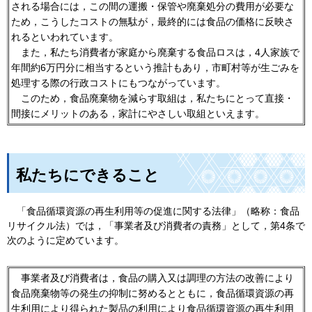
される場合には，この間の運搬・保管や廃棄処分の費用が必要な
ため，こうしたコストの無駄が，最終的には食品の価格に反映さ
れるといわれています。
また，
私たち消費者が家庭から廃棄する食品ロスは，4人家族で
年間約6万円分に相当するという推計もあり，市町村等が生ごみを
処理する際の行政コストにもつながっています。
この
ため，食品廃棄物を減らす取組は，私たちにとって直接・
間接にメリットのある，家計にやさしい取組といえます。
私たちにできること
「食
品循環資源の再生利用等の促進に関する法律」（略称：食品
リサイクル法）では，「事業者及び消費者の責務」として，第4条で
次のように定めています。
事業
者及び消費者は，食品の購入又は調理の方法の改善により
食品廃棄物等の発生の抑制に努めるとともに，食品循環資源の再
生利用により得られた製品の利用により食品循環資源の再生利用