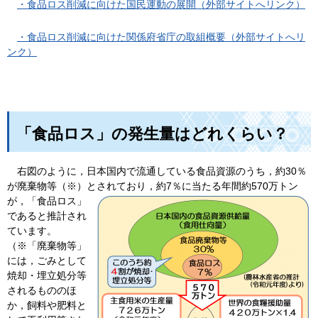
・食品ロス削減に向けた国民運動の展開（外部サイトへリンク）
・食品ロス削減に向けた関係府省庁の取組概要（外部サイトへリ
ンク）
「食品ロス」の発生量はどれくらい？
右図のように，日本国内で流通している食品資源のうち，約30％
が廃棄物等（※）とされており，約7％に当たる年間約570万トン
が，
「食品ロス」
であると推計され
ています。
（※「廃棄物等」
には，ごみとして
焼却・埋立処分等
されるもののほ
か，飼料や肥料と