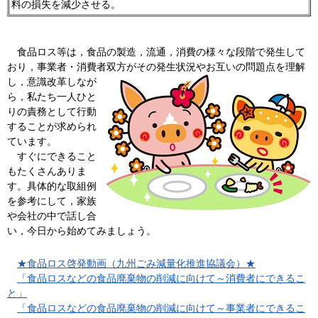
料の損失を減少させる。
食品
ロス等は，食品の製造，流通，消費の様々な段階で発生して
おり，事業者・消費者双方がその発生状況やお互いの問題点を理解
し，
意識改革しなが
ら，私たち一人ひと
りの責務として行動
することが求められ
ています。
すぐにできること
もたくさんありま
す
。具体的な取組例
を参考にして，家族
や会社の中で話し合
い，今日から始めてみましょう。
★
食品ロス啓発動画（九州ごみ減量化推進協議会）★
「食品ロスなどの食品廃棄物の削減に向けて～消費者にできるこ
と」
「食品ロスなどの食品廃棄物の削減に向けて～事業者にできるこ