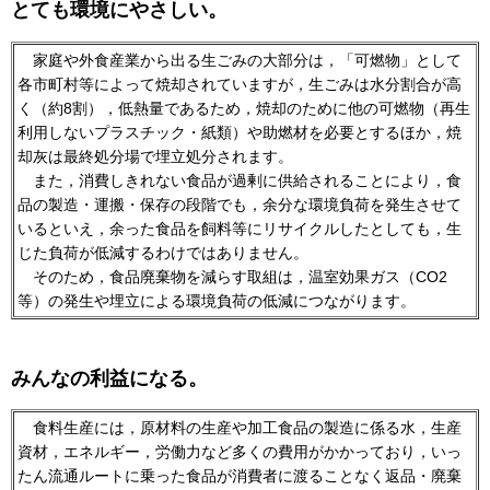
とても環境にやさしい。
家庭
や外食産業から出る生ごみの大部分は，「可燃物」として
各市町村等によって焼却されていますが，生ごみは水分割合が高
く（約8割），低熱量であるため，焼却のために他の可燃物（再生
利用しないプラスチック・紙類）や助燃材を必要とするほか，焼
却灰は最終処分場で埋立処分されます。
また
，消費しきれない食品が過剰に供給されることにより，食
品の製造・運搬・保存の段階でも，余分な環境負荷を発生させて
いるといえ，余った食品を飼料等にリサイクルしたとしても，生
じた負荷が低減するわけではありません。
その
ため，食品廃棄物を減らす取組は，温室効果ガス（CO2
等）の発生や埋立による環境負荷の低減につながります。
みんなの利益になる。
食料
生産には，原材料の生産や加工食品の製造に係る水，生産
資材，エネルギー，労働力など多くの費用がかかっており，いっ
たん流通ルートに乗った食品が消費者に渡ることなく返品・廃棄