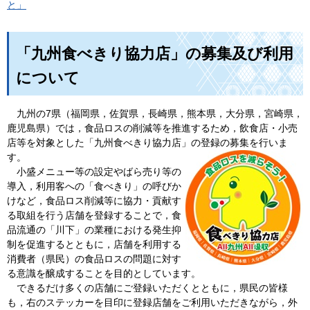
と」
「九州食べきり協力店」の募集及び利用
について
九州
の7県（福岡県，佐賀県，長崎県，熊本県，大分県，宮崎県，
鹿児島県）では，食品ロスの削減等を推進するため，飲食店・小売
店等を対象とした「九州食べきり協力店」の登録の募集を行いま
す。
小
盛メニュー等の設定やばら売り等の
導入，利用客への「食べきり」の呼びか
けなど，食品ロス削減等に協力・貢献す
る取組を行う店舗を登録することで，食
品流通の「川下」の業種における発生抑
制を促進するとともに，店舗を利用する
消費者（県民）の食品ロスの問題に対す
る意識を醸成することを目的としています。
できるだけ
多くの店舗にご登録いただくとともに，県民の皆様
も，右のステッカーを目印に登録店舗をご利用いただきながら，外