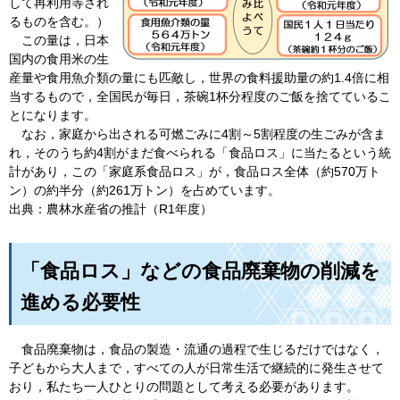
して再利用等され
るものを含む。）
この量は，日本
国内の食用米の生
産量や食用魚介類の量にも匹敵し，世界の食料援助量の約1.4倍に相
当するもので，全国民が毎日，茶碗1杯分程度のご飯を捨てているこ
とになります。
なお，家庭から出される可燃ごみに4割～5割程度の生ごみが含ま
れ，そのうち約4割がまだ食べられる「食品ロス」に当たるという統
計があり，この「家庭系食品ロス」が，食品ロス全体（約570万ト
ン）
の約半分（約261万トン）を占めています。
出典：農林水産省の推計（R1年度）
「食品ロス」などの食品廃棄物の削減を
進める必要性
食品廃棄物は，食品の製造・流通の過程で生じるだけではなく，
子どもから大人まで，すべての人が日常生活で継続的に発生させて
おり，私たち一人ひとりの問題として考える必要があります。