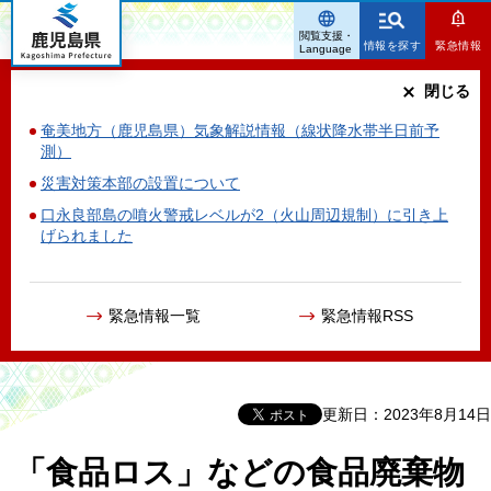
鹿児島県
閲覧支援・
情報を探す
緊急情報
Language
閉じる
奄美地方（鹿児島県）気象解説情報（線状降水帯半日前予
測）
災害対策本部の設置について
口永良部島の噴火警戒レベルが2（火山周辺規制）に引き上
げられました
緊急情報一覧
緊急情報RSS
更新日：2023年8月14日
「食品ロス」などの食品廃棄物