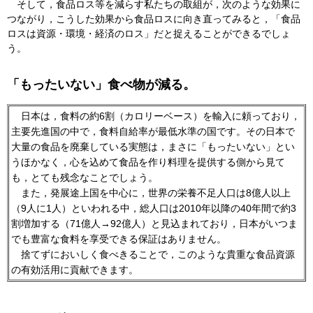
そして，食品ロス等を減らす私たちの取組が，次のような効果に
つながり，こうした効果から食品ロスに向き直ってみると，「食品
ロスは資源・環境・経済のロス」だと捉えることができるでしょ
う。
「もったいない」食べ物が減る。
日本
は，食料の約6割（カロリーベース）を輸入に頼っており，
主要先進国の中で，食料自給率が最低水準の国です。その日本で
大量の食品を廃棄している実態は，まさに「もったいない」とい
うほかなく，心を込めて食品を作り料理を提供する側から見て
も，とても残念なことでしょう。
また，
発展途上国を中心に，世界の栄養不足人口は8億人以上
（9人に1人）といわれる中，総人口は2010年以降の40年間で約3
割増加する（71億人→92億人）と見込まれており，日本がいつま
でも豊富な食料を享受できる保証はありません。
捨てずにおいしく
食べきることで，このような貴重な食品資源
の有効活用に貢献できます。