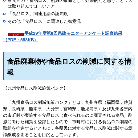
飲食店の「食品ロス」削減の取組として効果的だと思うこと，又
は取り組んでほしいこと
「食品ロス」関連用語の認知度
その他「食品ロス」に関連した御意見
平成29年度第6回県政モニターアンケート調査結果
（PDF：588KB）
食品廃棄物や食品ロスの削減に関する情
報
【九州食品ロス削減施策バンク】
「
九州食品ロス削減施策バンク」とは，九州各県（福岡県，佐賀
県，長崎県，熊本県，大分県，宮崎県，鹿児島県）及び九州各県内
の市町村が実施する食品ロス（食べられるのに廃棄される食品）削
減に向けた施策を登録したもので，市町村における食品ロス削減の
取組を推進するとともに，各県民に対する食品ロス削減に関する意
識醸成を図ることを目的としています。