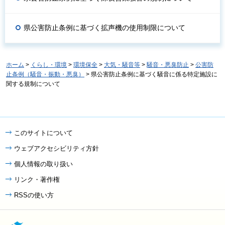
県公害防止条例に基づく拡声機の使用制限について
ホーム
>
くらし・環境
>
環境保全
>
大気・騒音等
>
騒音・悪臭防止
>
公害防
止条例（騒音・振動・悪臭）
> 県公害防止条例に基づく騒音に係る特定施設に
関する規制について
このサイトについて
ウェブアクセシビリティ方針
個人情報の取り扱い
リンク・著作権
RSSの使い方