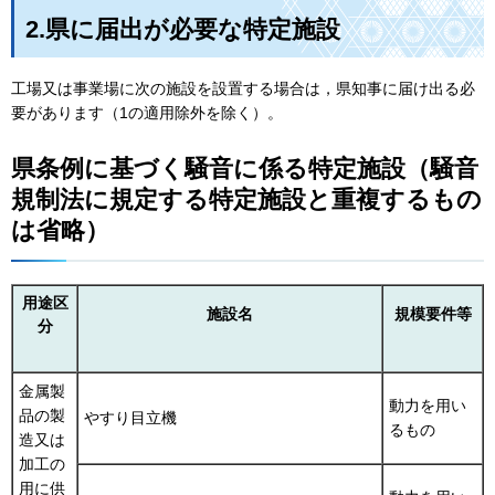
2.県に届出が必要な特定施設
工場又は事業場に次の施設を設置する場合は，県知事に届け出る必
要があります（1の適用除外を除く）。
県条例に基づく騒音に係る特定施設（騒音
規制法に規定する特定施設と重複するもの
は省略）
用途区
施設名
規模要件等
分
金属製
動力を用い
品の製
やすり目立機
るもの
造又は
加工の
用に供