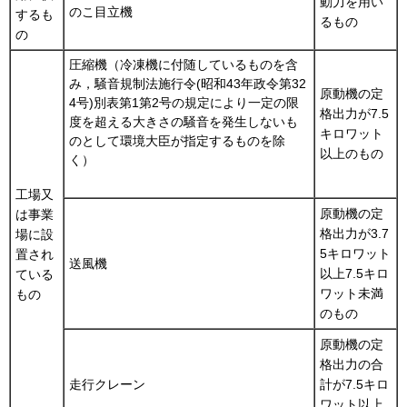
動力を用い
のこ目立機
するも
るもの
の
圧縮機（冷凍機に付随しているものを含
み，騒音規制法施行令(昭和43年政令第32
原動機の定
4号)別表第1第2号の規定により一定の限
格出力が7.5
度を超える大きさの騒音を発生しないも
キロワット
のとして環境大臣が指定するものを除
以上のもの
く）
工場又
原動機の定
は事業
格出力が3.7
場に設
5キロワット
置され
送風機
以上7.5キロ
ている
ワット未満
もの
のもの
原動機の定
格出力の合
走行クレーン
計が7.5キロ
ワット以上