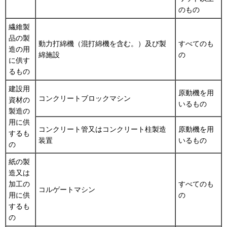
のもの
繊維製
品の製
動力打綿機（混打綿機を含む。）及び製
すべてのも
造の用
綿施設
の
に供す
るもの
建設用
原動機を用
コンクリートブロックマシン
資材の
いるもの
製造の
用に供
コンクリート管又はコンクリート柱製造
原動機を用
するも
装置
いるもの
の
紙の製
造又は
加工の
すべてのも
コルゲートマシン
用に供
の
するも
の