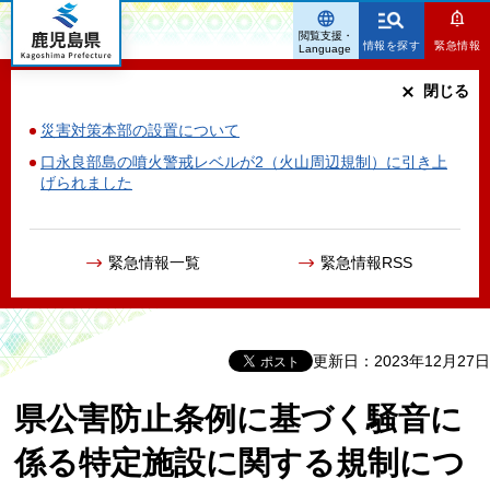
鹿児島県
閲覧支援・
情報を探す
緊急情報
Language
閉じる
災害対策本部の設置について
口永良部島の噴火警戒レベルが2（火山周辺規制）に引き上
げられました
緊急情報一覧
緊急情報RSS
更新日：2023年12月27日
県公害防止条例に基づく騒音に
係る特定施設に関する規制につ