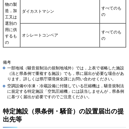
物の製
すべてのも
造，加
ダイカストマシン
の
工又は
選別の
用に供
すべてのも
オシレートコンベア
するも
の
の
備考
一部地域（騒音規制法の規制地域外）では，上表で省略した施設
（法と県条例で重複する施設）でも，県に届出が必要な場合があ
ります。詳しくは県庁環境保全課にお問い合わせください。
空調設備や冷凍・冷蔵設備に付随している圧縮機は，騒音規制法
に規定する特定施設「空気圧縮機」には該当しませんが，県条例
に基づく届出が必要ですのでご注意ください。
特定施設（県条例・騒音）の設置届出の提
出先等