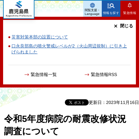
鹿児島県
閲覧支援・
情報を探す
緊急情報
Language
閉じる
災害対策本部の設置について
口永良部島の噴火警戒レベルが2（火山周辺規制）に引き上
げられました
緊急情報一覧
緊急情報RSS
更新日：2023年11月16日
令和5年度病院の耐震改修状況
調査について