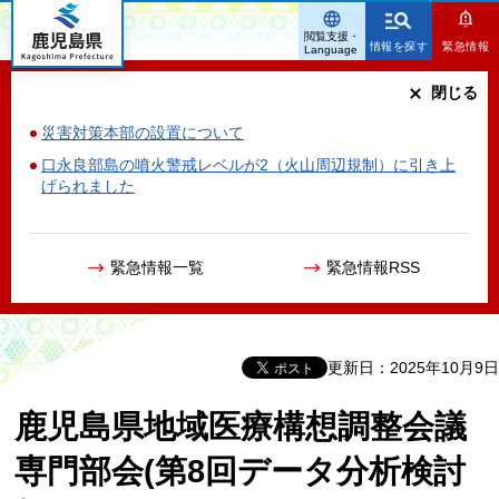
鹿児島県
閲覧支援・
情報を探す
緊急情報
Language
閉じる
災害対策本部の設置について
口永良部島の噴火警戒レベルが2（火山周辺規制）に引き上
げられました
緊急情報一覧
緊急情報RSS
更新日：2025年10月9日
鹿児島県地域医療構想調整会議
専門部会(第8回データ分析検討