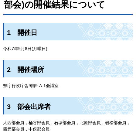
部会)の開催結果について
1
開
催日
令和7年9月8日(月曜日)
2
開
催場所
県庁行政庁舎9階9-A-1会議室
3
部
会出席者
大西部会員，桶谷部会員，石塚部会員，北原部会員，岩松部会員，
四元部会員，中俣部会員