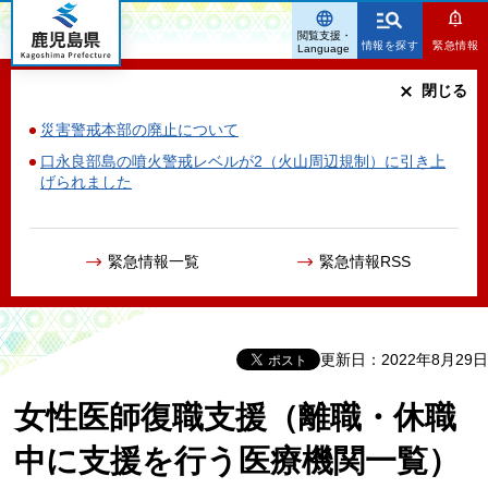
鹿児島県
閲覧支援・
情報を探す
緊急情報
Language
閉じる
災害警戒本部の廃止について
口永良部島の噴火警戒レベルが2（火山周辺規制）に引き上
げられました
緊急情報一覧
緊急情報RSS
更新日：2022年8月29日
女性医師復職支援（離職・休職
中に支援を行う医療機関一覧）