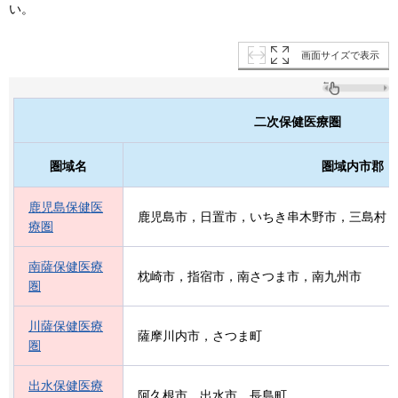
い。
画面サイズで表示
二次保健医療圏
圏域名
圏域内市郡
鹿児島保健医
鹿児島市，日置市，いちき串木野市，三島村
療圏
南薩保健医療
枕崎市，指宿市，南さつま市，南九州市
圏
川薩保健医療
薩摩川内市，さつま町
圏
出水保健医療
阿久根市，出水市，長島町