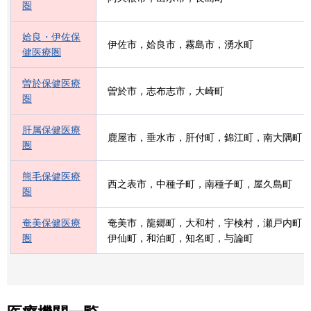
圏
姶良・伊佐保
伊佐市，姶良市，霧島市，湧水町
健医療圏
曽於保健医療
曽於市，志布志市，大崎町
圏
肝属保健医療
鹿屋市，垂水市，肝付町，錦江町，南大隅町
圏
熊毛保健医療
西之表市，中種子町，南種子町，屋久島町
圏
奄美保健医療
奄美市，龍郷町，大和村，宇検村，瀬戸内町
圏
伊仙町，和泊町，知名町，与論町