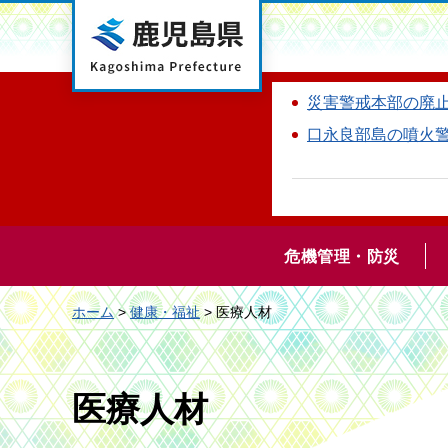
鹿児島県
災害警戒本部の廃
口永良部島の噴火
危機管理・防災
ホーム
>
健康・福祉
> 医療人材
医療人材