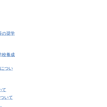
等の奨学
学校養成
業につい
いて
について
）