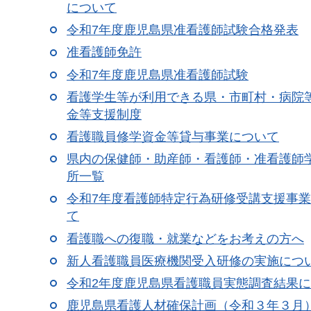
について
令和7年度鹿児島県准看護師試験合格発表
准看護師免許
令和7年度鹿児島県准看護師試験
看護学生等が利用できる県・市町村・病院
金等支援制度
看護職員修学資金等貸与事業について
県内の保健師・助産師・看護師・准看護師
所一覧
令和7年度看護師特定行為研修受講支援事
て
看護職への復職・就業などをお考えの方へ
新人看護職員医療機関受入研修の実施につ
令和2年度鹿児島県看護職員実態調査結果
鹿児島県看護人材確保計画（令和３年３月