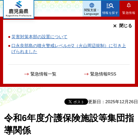
鹿児島県
閲覧支援・
情報を探す
緊急情報
Language
閉じる
災害対策本部の設置について
口永良部島の噴火警戒レベルが2（火山周辺規制）に引き上
げられました
緊急情報一覧
緊急情報RSS
更新日：2025年12月26日
令和6年度介護保険施設等集団指
導関係