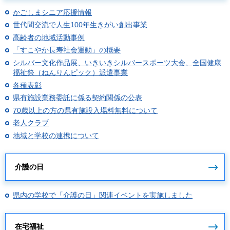
かごしまシニア応援情報
世代間交流で人生100年生きがい創出事業
高齢者の地域活動事例
「すこやか長寿社会運動」の概要
シルバー文化作品展、いきいきシルバースポーツ大会、全国健康
福祉祭（ねんりんピック）派遣事業
各種表彰
県有施設業務委託に係る契約関係の公表
70歳以上の方の県有施設入場料無料について
老人クラブ
地域と学校の連携について
介護の日
県内の学校で「介護の日」関連イベントを実施しました
在宅福祉