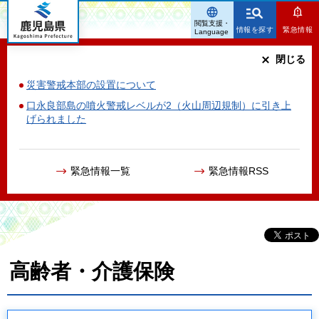
鹿児島県
閲覧支援・
情報を探す
緊急情報
Language
閉じる
災害警戒本部の設置について
口永良部島の噴火警戒レベルが2（火山周辺規制）に引き上
げられました
緊急情報一覧
緊急情報RSS
高齢者・介護保険