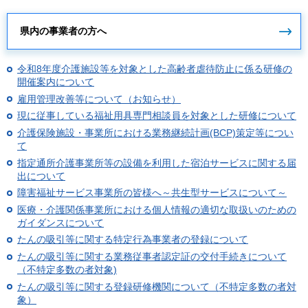
県内の事業者の方へ
令和8年度介護施設等を対象とした高齢者虐待防止に係る研修の
開催案内について
雇用管理改善等について（お知らせ）
現に従事している福祉用具専門相談員を対象とした研修について
介護保険施設・事業所における業務継続計画(BCP)策定等につい
て
指定通所介護事業所等の設備を利用した宿泊サービスに関する届
出について
障害福祉サービス事業所の皆様へ～共生型サービスについて～
医療・介護関係事業所における個人情報の適切な取扱いのための
ガイダンスについて
たんの吸引等に関する特定行為事業者の登録について
たんの吸引等に関する業務従事者認定証の交付手続きについて
（不特定多数の者対象)
たんの吸引等に関する登録研修機関について（不特定多数の者対
象）