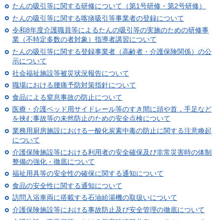
たんの吸引等に関する研修について（第1号研修・第2号研修）
たんの吸引等に関する喀痰吸引等事業者の登録について
令和8年度介護職員等によるたんの吸引等の実施のための研修事
業（不特定多数の者対象）指導者講習について
たんの吸引等に関する登録事業者（高齢者・介護保険関係）の公
示について
社会福祉施設等被災状況報告について
職場における腰痛予防対策指針について
食品による窒息事故の防止について
医療・介護ベッド用サイドレール等のすき間に頭や首，手足など
を挟む事故等の未然防止のための安全点検について
業務用厨房施設における一酸化炭素中毒の防止に関する注意喚起
について
介護保険施設等における利用者の安全確保及び非常災害時の体制
整備の強化・徹底について
福祉用具等の安全性の確保に関する通知について
食品の安全性に関する通知について
訪問入浴車両に搭載する石油給湯機の取扱いについて
介護保険施設等における事故防止及び安全管理の徹底について