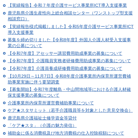
【実績報告】令和７年度介護サービス事業所ICT導入支援事業
鹿児島県介護生産性向上総合相談センター（ワンストップ型支援
相談窓口）
【実績報告様式掲載しました】令和5年度介護サービス事業所ICT
導入支援事業
募集を締め切りました【令和8年度】外国人介護人材受入支援事
業の公募について
【令和7年度】アセッサー講習費用助成事業の募集について
【令和7年度】介護職員実務者研修費用助成事業の募集について
【令和7年度】介護員養成研修費用助成事業の募集について
【10月29日～11月7日】令和8年度介護事業所内保育所運営費補
助事業実施に伴う要望調査
【募集開始】令和7年度離島・中山間地域等における介護人材確
保支援事業の募集について
介護事業所内保育所運営費補助事業について
ケア★スタサミット（若手介護職員等を対象とした意見交換会）
鹿児島県介護福祉士修学資金等貸付
「ケア★スタ」（介護の魅力発信）
補助金に係る消費税及び地方消費税の仕入控除税額について