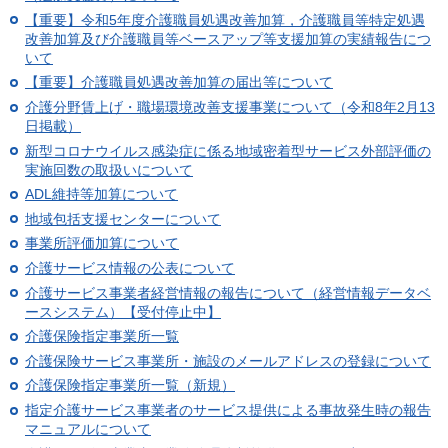
【重要】令和5年度介護職員処遇改善加算，介護職員等特定処遇
改善加算及び介護職員等ベースアップ等支援加算の実績報告につ
いて
【重要】介護職員処遇改善加算の届出等について
介護分野賃上げ・職場環境改善支援事業について（令和8年2月13
日掲載）
新型コロナウイルス感染症に係る地域密着型サービス外部評価の
実施回数の取扱いについて
ADL維持等加算について
地域包括支援センターについて
事業所評価加算について
介護サービス情報の公表について
介護サービス事業者経営情報の報告について（経営情報データベ
ースシステム）【受付停止中】
介護保険指定事業所一覧
介護保険サービス事業所・施設のメールアドレスの登録について
介護保険指定事業所一覧（新規）
指定介護サービス事業者のサービス提供による事故発生時の報告
マニュアルについて