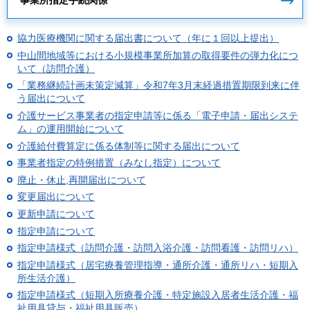
事業所指定手続関係
協力医療機関に関する届出書について（年に１回以上提出）
中山間地域等における小規模事業所加算の取得要件の弾力化につ
いて（訪問介護）
「業務継続計画未策定減算」令和7年3月末経過措置期限到来に伴
う届出について
介護サービス事業者の指定申請等に係る「電子申請・届出システ
ム」の運用開始について
介護給付費算定に係る体制等に関する届出について
事業者指定の特例措置（みなし指定）について
廃止・休止,再開届出について
変更届出について
更新申請について
指定申請について
指定申請様式（訪問介護・訪問入浴介護・訪問看護・訪問リハ）
指定申請様式（居宅療養管理指導・通所介護・通所リハ・短期入
所生活介護）
指定申請様式（短期入所療養介護・特定施設入居者生活介護・福
祉用具貸与・福祉用具販売）