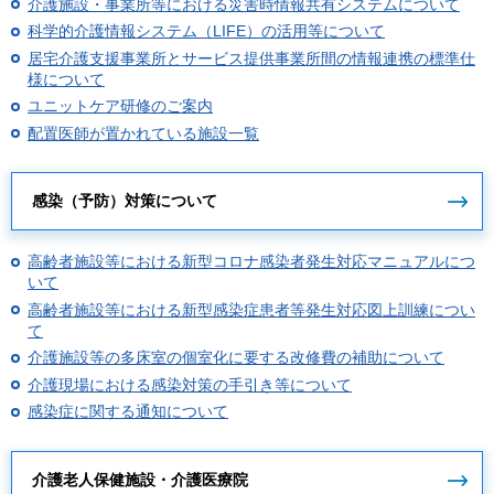
介護施設・事業所等における災害時情報共有システムについて
科学的介護情報システム（LIFE）の活用等について
居宅介護支援事業所とサービス提供事業所間の情報連携の標準仕
様について
ユニットケア研修のご案内
配置医師が置かれている施設一覧
感染（予防）対策について
高齢者施設等における新型コロナ感染者発生対応マニュアルにつ
いて
高齢者施設等における新型感染症患者等発生対応図上訓練につい
て
介護施設等の多床室の個室化に要する改修費の補助について
介護現場における感染対策の手引き等について
感染症に関する通知について
介護老人保健施設・介護医療院