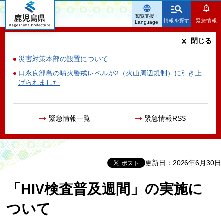
鹿児島県
閲覧支援・
情報を探す
緊急情報
Language
閉じる
災害対策本部の設置について
口永良部島の噴火警戒レベルが2（火山周辺規制）に引き上
げられました
緊急情報一覧
緊急情報RSS
更新日：2026年6月30日
「HIV検査普及週間」の実施に
ついて