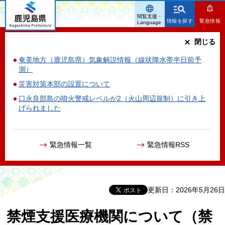
鹿児島県
閲覧支援・
情報を探す
緊急情報
Language
閉じる
奄美地方（鹿児島県）気象解説情報（線状降水帯半日前予
測）
災害対策本部の設置について
口永良部島の噴火警戒レベルが2（火山周辺規制）に引き上
げられました
緊急情報一覧
緊急情報RSS
更新日：2026年5月26日
禁煙支援医療機関について（禁