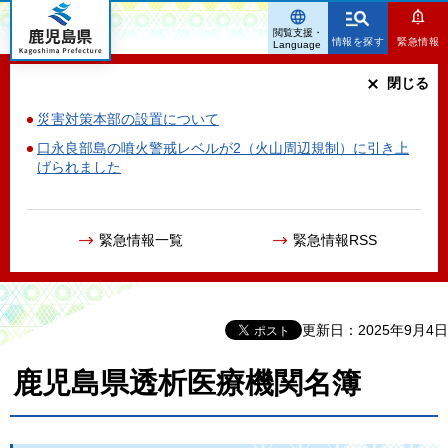
鹿児島県
閲覧支援・
情報を探す
緊急情報
Language
閉じる
災害対策本部の設置について
口永良部島の噴火警戒レベルが2（火山周辺規制）に引き上
げられました
緊急情報一覧
緊急情報RSS
更新日：2025年9月4日
鹿児島県透析医療機関名簿