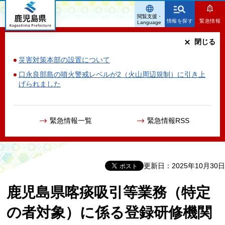
鹿児島県
閲覧支援・
情報を探す
緊急情報
Language
閉じる
災害対策本部の設置について
口永良部島の噴火警戒レベルが2（火山周辺規制）に引き上
げられました
緊急情報一覧
緊急情報RSS
更新日：2025年10月30日
鹿児島県喀痰吸引等業務（特定
の者対象）に係る登録研修機関