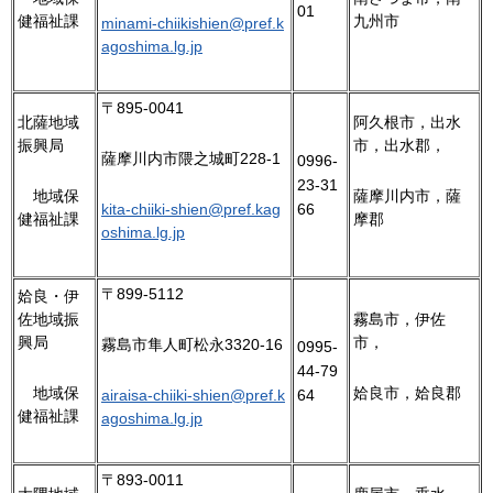
01
健福祉課
九州市
minami-chiikishien@pref.k
agoshima.lg.jp
〒895-0041
北薩地域
阿久根市，出水
振興局
市，出水郡，
薩摩川内市隈之城町228-1
0996-
23-31
地
域保
薩摩川内市，薩
66
kita-chiiki-shien@pref.kag
健福祉課
摩郡
oshima.lg.jp
〒899-5112
姶良・伊
佐地域振
霧島市，伊佐
興局
市，
霧島市隼人町松永3320-16
0995-
44-79
地
域保
姶良市，姶良郡
64
airaisa-chiiki-shien@pref.k
健福祉課
agoshima.lg.jp
〒893-0011