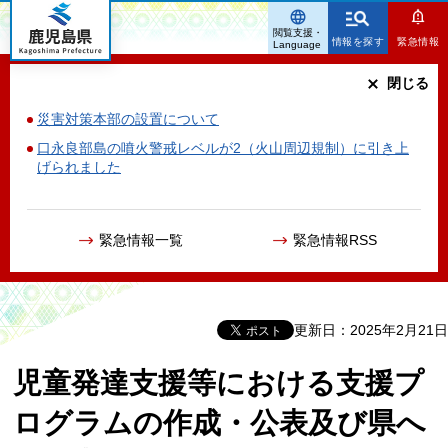
鹿児島県
閲覧支援・
情報を探す
緊急情報
Language
閉じる
災害対策本部の設置について
口永良部島の噴火警戒レベルが2（火山周辺規制）に引き上
げられました
緊急情報一覧
緊急情報RSS
更新日：2025年2月21日
児童発達支援等における支援プ
ログラムの作成・公表及び県へ