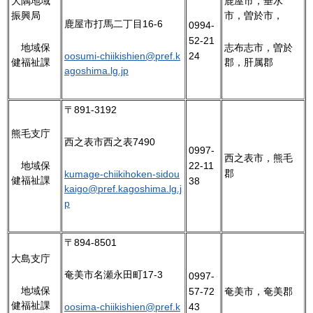
大隅地域
鹿屋市，垂水
振興局
市，曽於市，
鹿屋市打馬二丁目16-6
0994-
52-21
地
域保
志布志市，曽於
24
oosumi-chiikishien@pref.k
健福祉課
郡，肝属郡
agoshima.lg.jp
〒891-3192
熊毛支庁
西之表市西之表7490
0997-
西之表市，熊毛
22-11
地
域保
郡
kumage-chiikihoken-sidou
健福祉課
38
kaigo@pref.kagoshima.lg.j
p
〒894-8501
大島支庁
奄美市名瀬永田町17-3
0997-
地
域保
57-72
奄美市，奄美郡
健福祉課
43
oosima-chiikishien@pref.k