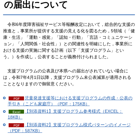
の届出について
令和6年度障害福祉サービス等報酬改定において，総合的な支援の
推進と，事業所が提供する支援の見える化を図るため，5領域（「健
康・生活」「運動・感覚」「認知・行動」「言語・コミュニケーシ
ョン」「人間関係・社会性」）との関連性を明確にした，事業所に
おける支援の実施に関する計画（以下「支援プログラム」とい
う。）を作成し，公表することが義務付けられました。
支援プログラムの公表及び本県への届出がされていない場合に
は，令和7年4月1日以降，支援プログラム未公表減算が適用される
こととなりますので御留意ください。
児童発達支援等における支援プログラムの作成・公表の
手引き（こども家庭庁）（PDF：175KB）
【別添資料1】支援プログラム参考様式（EXCEL：
18KB）
【別添資料2】支援プログラム様式パターンのイメージ
（PDF：587KB）