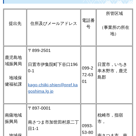
所管区域
電話番
提出先
住所及びメールアドレス
号
（事業所の所在
地）
〒899-2501
鹿児島地
域振興局
日置市，いちき
日置市伊集院町下谷口196
099-2
串木野市，鹿児
0-1
72-63
島郡
地
域保
01
健福祉課
kago-chiiki-shien@pref.ka
goshima.lg.jp
〒897-0001
南薩地域
枕崎市，指宿
振興局
市，
南さつま市加世田村原二丁
0993-
目1-1
53-80
地
域保
南さつま市，南