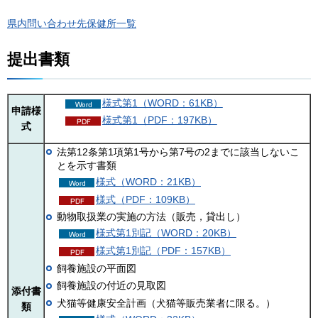
県内問い合わせ先保健所一覧
提出書類
様式第1（WORD：61KB）
申請様
様式第1（PDF：197KB）
式
法第12条第1項第1号から第7号の2までに該当しないこ
とを示す書類
様式（WORD：21KB）
様式（PDF：109KB）
動物取扱業の実施の方法（販売，貸出し）
様式第1別記（WORD：20KB）
様式第1別記（PDF：157KB）
飼養施設の平面図
飼養施設の付近の見取図
添付書
犬猫等健康安全計画（犬猫等販売業者に限る。）
類