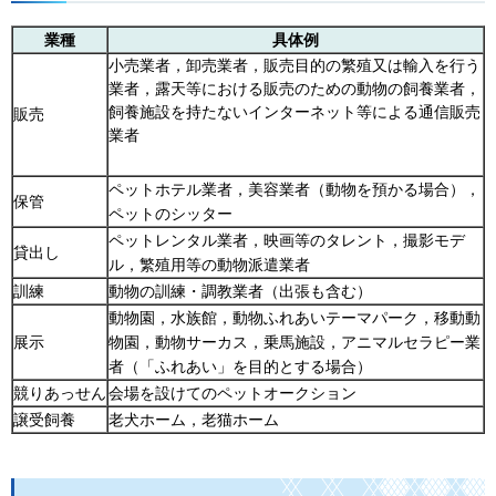
業種
具体例
小売業者，卸売業者，販売目的の繁殖又は輸入を行う
業者，露天等における販売のための動物の飼養業者，
飼養施設を持たないインターネット等による通信販売
販売
業者
ペットホテル業者，美容業者（動物を預かる場合），
保管
ペットのシッター
ペットレンタル業者，映画等のタレント，撮影モデ
貸出し
ル，繁殖用等の動物派遣業者
訓練
動物の訓練・調教業者（出張も含む）
動物園，水族館，動物ふれあいテーマパーク，移動動
展示
物園，動物サーカス，乗馬施設，アニマルセラピー業
者（「ふれあい」を目的とする場合）
競りあっせん
会場を設けてのペットオークション
譲受飼養
老犬ホーム，老猫ホーム