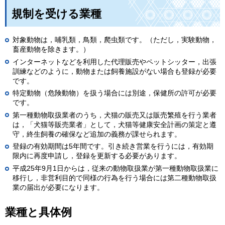
規制を受ける業種
対象動物は，哺乳類，鳥類，爬虫類です。（ただし，実験動物，
畜産動物を除きます。）
インターネットなどを利用した代理販売やペットシッター，出張
訓練などのように，動物または飼養施設がない場合も登録が必要
です。
特定動物（危険動物）を扱う場合には別途，保健所の許可が必要
です。
第一種動物取扱業者のうち，犬猫の販売又は販売繁殖を行う業者
は，「犬猫等販売業者」として，犬猫等健康安全計画の策定と遵
守，終生飼養の確保など追加の義務が課せられます。
登録の有効期間は5年間です。引き続き営業を行うには，有効期
限内に再度申請し，登録を更新する必要があります。
平成25年9月1日からは，従来の動物取扱業が第一種動物取扱業に
移行し，非営利目的で同様の行為を行う場合には第二種動物取扱
業の届出が必要になります。
業種と具体例