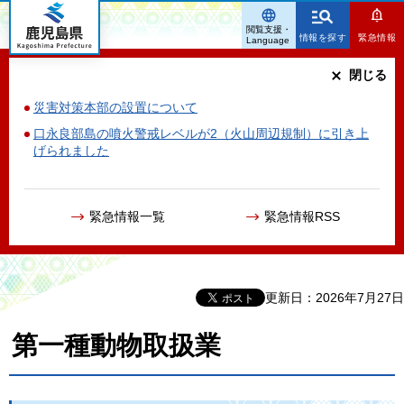
鹿児島県
閲覧支援・
情報を探す
緊急情報
Language
閉じる
災害対策本部の設置について
口永良部島の噴火警戒レベルが2（火山周辺規制）に引き上
げられました
緊急情報一覧
緊急情報RSS
更新日：2026年7月27日
第一種動物取扱業