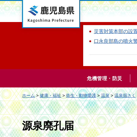
鹿児島県
災害対策本部の設
口永良部島の噴火
危機管理・防災
ホーム
>
健康・福祉
>
衛生・動物愛護
>
温泉
>
温泉掘さく
源泉廃孔届