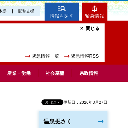
本語
閲覧支援
情報を探す
緊急情報
閉じる
緊急情報一覧
緊急情報RSS
産業・労働
社会基盤
県政情報
更新日：2026年3月27日
温泉掘さく