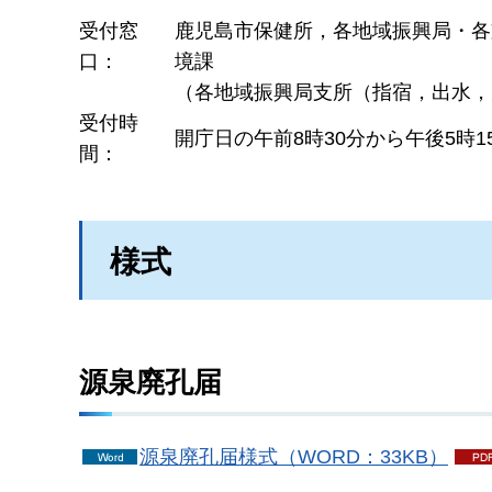
受付窓
鹿児島市保健所，各地域振興局・各
口：
境課
（各地域振興局支所（指宿，出水，
受付時
開庁日の午前8時30分から午後5時1
間：
様式
源泉廃孔届
源泉廃孔届様式（WORD：33KB）