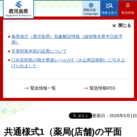
鹿児島県
閲覧支援・
情報を探す
緊急情報
Language
閉じる
奄美地方（鹿児島県）気象解説情報（線状降水帯半日前予
測）
災害対策本部の設置について
口永良部島の噴火警戒レベルが2（火山周辺規制）に引き上
げられました
緊急情報一覧
緊急情報RSS
更新日：2026年5月1日
共通様式1（薬局(店舗)の平面